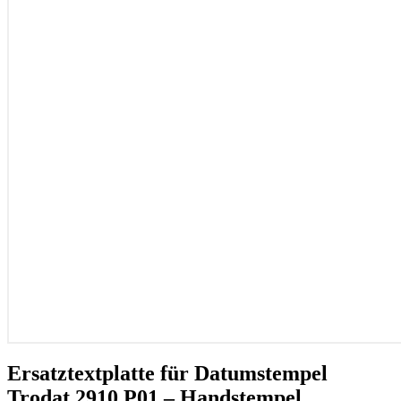
Ersatztextplatte für Datumstempel
Trodat 2910 P01 – Handstempel