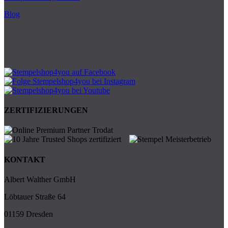
Blog
ZERTIFIZIERUNGEN
KONTAKT
Albert Walther GmbH
Löbtauer Straße 64
01159 Dresden