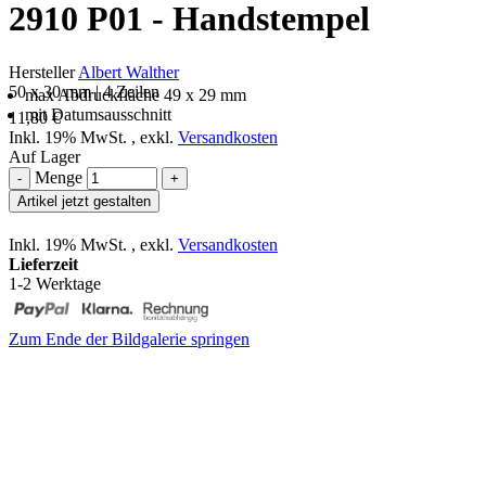
2910 P01 - Handstempel
Hersteller
Albert Walther
50 x 30 mm | 4 Zeilen
max Abdruckfläche 49 x 29 mm
mit Datumsausschnitt
11,80 €
Inkl. 19% MwSt.
,
exkl.
Versandkosten
Auf Lager
Menge
-
+
Artikel jetzt gestalten
Inkl. 19% MwSt.
,
exkl.
Versandkosten
Lieferzeit
1-2 Werktage
Zum Ende der Bildgalerie springen