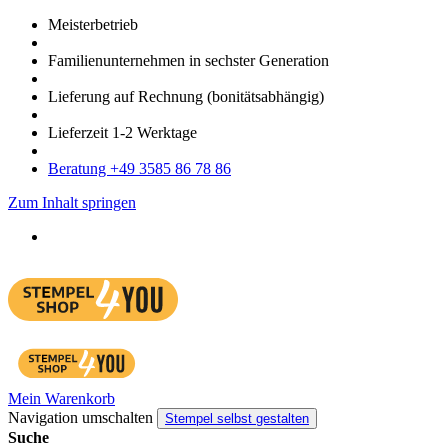
Meister­betrieb
Familien­unter­nehmen in sechster Gene­ration
Lieferung auf Rech­nung
(bonitätsabhängig)
Liefer­zeit
1-2
Werk­tage
Bera­tung +49 3585 86 78 86
Zum Inhalt springen
Mein Warenkorb
Navigation umschalten
Stempel selbst gestalten
Suche