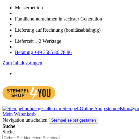
Meister­betrieb
Familien­unter­nehmen in sechster Gene­ration
Lieferung auf Rech­nung
(bonitätsabhängig)
Liefer­zeit
1-2
Werk­tage
Bera­tung +49 3585 86 78 86
Zum Inhalt springen
Mein Warenkorb
Navigation umschalten
Stempel selbst gestalten
Suche
Suche