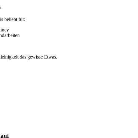
n
s beliebt für:
utney
ndarbeiten
leinigkeit das gewisse Etwas.
kauf