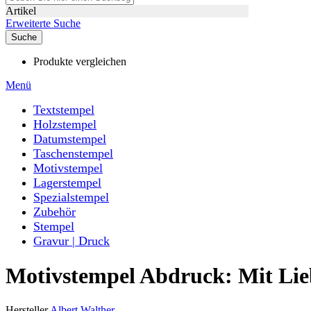
Artikel
Erweiterte Suche
Suche
Produkte vergleichen
Menü
Textstempel
Holzstempel
Datumstempel
Taschenstempel
Motivstempel
Lagerstempel
Spezialstempel
Zubehör
Stempel
Gravur | Druck
Motivstempel Abdruck: Mit Lie
Hersteller
Albert Walther