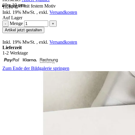
60 x 10 mm
Stempel mit festem Motiv
10,10 €
Inkl. 19% MwSt.
,
exkl.
Versandkosten
Auf Lager
Menge
-
+
Artikel jetzt gestalten
Inkl. 19% MwSt.
,
exkl.
Versandkosten
Lieferzeit
1-2 Werktage
Zum Ende der Bildgalerie springen