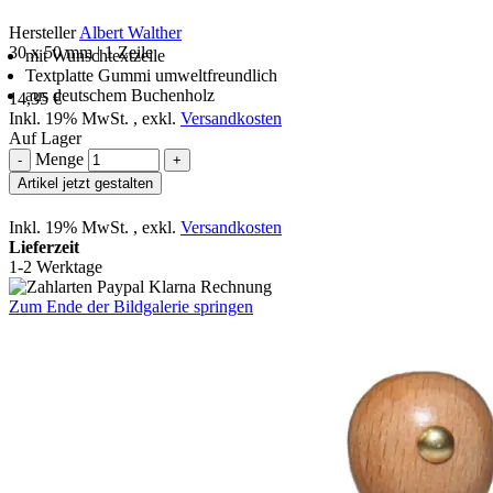
Hersteller
Albert Walther
30 x 50 mm | 1 Zeile
mit Wunschtextzeile
Textplatte Gummi umweltfreundlich
aus deutschem Buchenholz
14,35 €
Inkl. 19% MwSt.
,
exkl.
Versandkosten
Auf Lager
Menge
-
+
Artikel jetzt gestalten
Inkl. 19% MwSt.
,
exkl.
Versandkosten
Lieferzeit
1-2 Werktage
Zum Ende der Bildgalerie springen