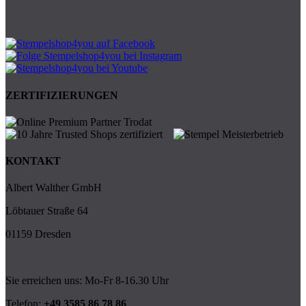
ZERTIFIZIERUNGEN
KONTAKT
Albert Walther GmbH
Löbtauer Straße 64
01159 Dresden
Sie erreichen uns: Mo-Fr 8-16.30 Uhr
Telefon:
+49 3585 86 78 86