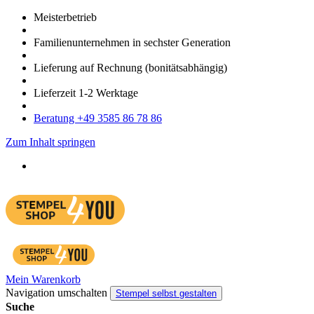
Meister­betrieb
Familien­unter­nehmen in sechster Gene­ration
Lieferung auf Rech­nung
(bonitätsabhängig)
Liefer­zeit
1-2
Werk­tage
Bera­tung +49 3585 86 78 86
Zum Inhalt springen
Mein Warenkorb
Navigation umschalten
Stempel selbst gestalten
Suche