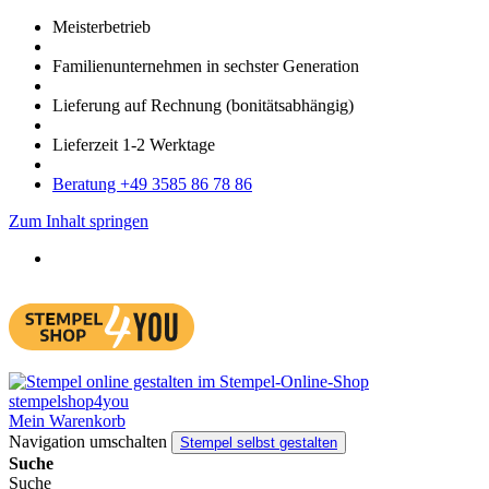
Meister­betrieb
Familien­unter­nehmen in sechster Gene­ration
Lieferung auf Rech­nung
(bonitätsabhängig)
Liefer­zeit
1-2
Werk­tage
Bera­tung +49 3585 86 78 86
Zum Inhalt springen
Mein Warenkorb
Navigation umschalten
Stempel selbst gestalten
Suche
Suche