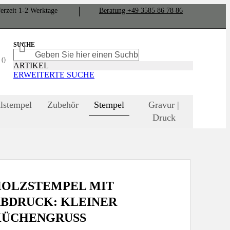
er­zeit
1-2
Werk­tage
Bera­tung +49 3585 86 78 86
SUCHE
SUCHE
SUCHE
N
ARTIKEL
ERWEITERTE SUCHE
lstempel
Zubehör
Stempel
Gravur |
Druck
OLZSTEMPEL MIT
BDRUCK: KLEINER
ÜCHENGRUSS