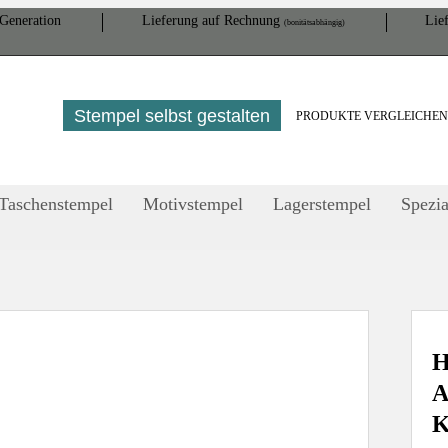
Gene­ration
Lieferung auf Rech­nung
Lief
(bonitätsabhängig)
Stempel selbst gestalten
PRODUKTE VERGLEICHE
Taschenstempel
Motivstempel
Lagerstempel
Spezia
H
A
K