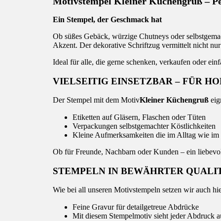
Motivstempel Kleiner Küchengruß – Pe
Ein Stempel, der Geschmack hat
Ob süßes Gebäck, würzige Chutneys oder selbstgemac
Akzent. Der dekorative Schriftzug vermittelt nicht n
Ideal für alle, die gerne schenken, verkaufen oder ei
VIELSEITIG EINSETZBAR – FÜR H
Der Stempel mit dem Motiv
Kleiner Küchengruß
eig
Etiketten auf Gläsern, Flaschen oder Tüten
Verpackungen selbstgemachter Köstlichkeiten
Kleine Aufmerksamkeiten die im Alltag wie im 
Ob für Freunde, Nachbarn oder Kunden – ein liebevol
STEMPELN IN BEWÄHRTER QUALI
Wie bei all unseren Motivstempeln setzen wir auch hi
Feine Gravur für detailgetreue Abdrücke
Mit diesem Stempelmotiv sieht jeder Abdruck 