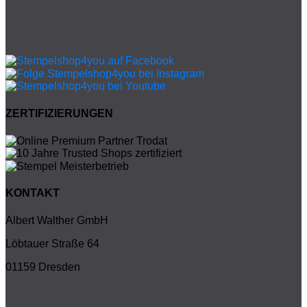
ZERTIFIZIERUNGEN
KONTAKT
Albert Walther GmbH
Löbtauer Straße 64
01159 Dresden