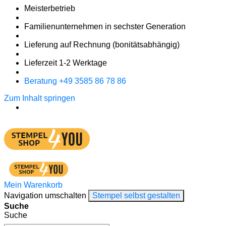
Meister­betrieb
Familien­unter­nehmen in sechster Gene­ration
Lieferung auf Rech­nung
(bonitätsabhängig)
Liefer­zeit
1-2
Werk­tage
Bera­tung +49 3585 86 78 86
Zum Inhalt springen
Mein Warenkorb
Navigation umschalten
Stempel selbst gestalten
Suche
Suche