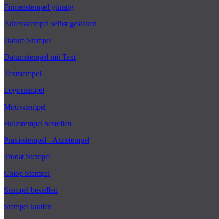
Firmenstempel günstig
Adressstempel selbst gestalten
Datum Stempel
Datumstempel mit Text
Textstempel
Logostempel
Motivstempel
Holzstempel bestellen
Praxisstempel - Arztstempel
Trodat Stempel
Colop Stempel
Stempel bestellen
Stempel kaufen