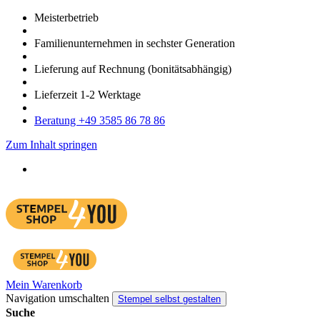
Meister­betrieb
Familien­unter­nehmen in sechster Gene­ration
Lieferung auf Rech­nung
(bonitätsabhängig)
Liefer­zeit
1-2
Werk­tage
Bera­tung +49 3585 86 78 86
Zum Inhalt springen
Mein Warenkorb
Navigation umschalten
Stempel selbst gestalten
Suche