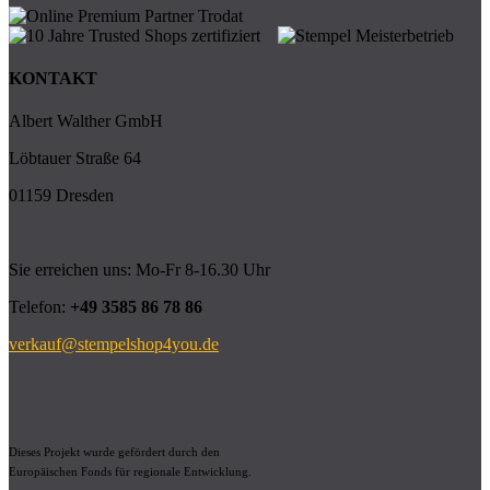
KONTAKT
Albert Walther GmbH
Löbtauer Straße 64
01159 Dresden
Sie erreichen uns: Mo-Fr 8-16.30 Uhr
Telefon:
+49 3585 86 78 86
verkauf@stempelshop4you.de
Dieses Projekt wurde gefördert durch den
Europäischen Fonds für regionale Entwicklung.