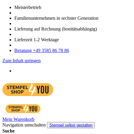
Meister­betrieb
Familien­unter­nehmen in sechster Gene­ration
Lieferung auf Rech­nung
(bonitätsabhängig)
Liefer­zeit
1-2
Werk­tage
Bera­tung +49 3585 86 78 86
Zum Inhalt springen
Mein Warenkorb
Navigation umschalten
Stempel selbst gestalten
Suche