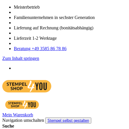
Meister­betrieb
Familien­unter­nehmen in sechster Gene­ration
Lieferung auf Rech­nung
(bonitätsabhängig)
Liefer­zeit
1-2
Werk­tage
Bera­tung +49 3585 86 78 86
Zum Inhalt springen
Mein Warenkorb
Navigation umschalten
Stempel selbst gestalten
Suche