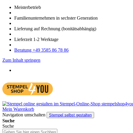
Meister­betrieb
Familien­unter­nehmen in sechster Gene­ration
Lieferung auf Rech­nung
(bonitätsabhängig)
Liefer­zeit
1-2
Werk­tage
Bera­tung +49 3585 86 78 86
Zum Inhalt springen
Mein Warenkorb
Navigation umschalten
Stempel selbst gestalten
Suche
Suche