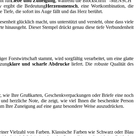
ht für
Liebe und Zuneigung
, während die Blockschrift "-MENSCH"
v ergibt die Bedeutung
Herzensmensch
, eine Wortkombination, die
efe, die sofort ins Auge fällt und das Herz berührt.
enheit glücklich macht, uns unterstützt und versteht, ohne dass viele
te hinausgeht. Dieser Stempel drückt genau diese tiefe Verbundenheit
ger Forstwirtschaft stammt, wird sorgfältig verarbeitet, um eine glatte
tzung
klare und scharfe Abdrucke
liefert. Die robuste Qualität des
r, wie Ihre Grußkarten, Geschenkverpackungen oder Briefe eine noch
und herzliche Note, die zeigt, wie viel Ihnen die beschenkte Person
 um Ihre Zuneigung auf eine ganz besondere Weise auszudrücken.
einer Vielzahl von Farben. Klassische Farben wie Schwarz oder Blau