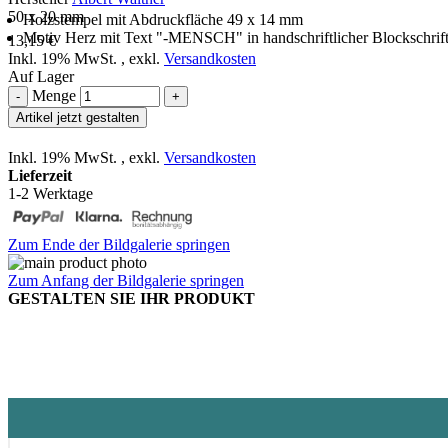
50 x 20 mm
Holzstempel mit Abdruckfläche 49 x 14 mm
Motiv Herz mit Text "-MENSCH" in handschriftlicher Blockschrif
13,15 €
Inkl. 19% MwSt.
,
exkl.
Versandkosten
Auf Lager
Menge
-
+
Artikel jetzt gestalten
Inkl. 19% MwSt.
,
exkl.
Versandkosten
Lieferzeit
1-2 Werktage
Zum Ende der Bildgalerie springen
Zum Anfang der Bildgalerie springen
GESTALTEN SIE IHR PRODUKT