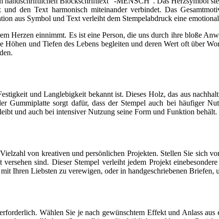
 handschriftlichen Blockschrifttext "-MENSCH". Das Herzsymbol ste
erz und den Text harmonisch miteinander verbindet. Das Gesamtmoti
n aus Symbol und Text verleiht dem Stempelabdruck eine emotionale Ti
m Herzen einnimmt. Es ist eine Person, die uns durch ihre bloße Anwes
ie Höhen und Tiefen des Lebens begleiten und deren Wert oft über Wor
den.
 Festigkeit und Langlebigkeit bekannt ist. Dieses Holz, das aus nachhalti
er Gummiplatte sorgt dafür, dass der Stempel auch bei häufiger Nu
leibt und auch bei intensiver Nutzung seine Form und Funktion behält.
elzahl von kreativen und persönlichen Projekten. Stellen Sie sich vo
t versehen sind. Dieser Stempel verleiht jedem Projekt eine
besondere 
mit Ihren Liebsten zu verewigen, oder in handgeschriebenen Briefen,
erforderlich. Wählen Sie je nach gewünschtem Effekt und Anlass aus 