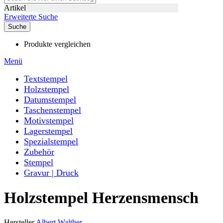
Artikel
Erweiterte Suche
Suche
Produkte vergleichen
Menü
Textstempel
Holzstempel
Datumstempel
Taschenstempel
Motivstempel
Lagerstempel
Spezialstempel
Zubehör
Stempel
Gravur | Druck
Holzstempel Herzensmensch
Hersteller
Albert Walther