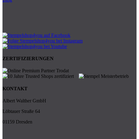
ZERTIFIZIERUNGEN
KONTAKT
Albert Walther GmbH
Löbtauer Straße 64
01159 Dresden