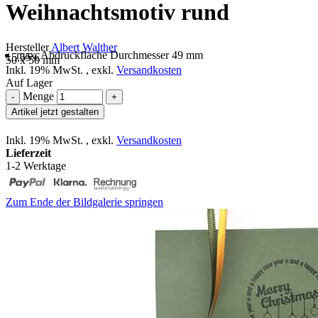
Weihnachtsmotiv rund
Hersteller
Albert Walther
max. Abdruckfläche Durchmesser 49 mm
15,55 €
50 x 50 mm
Inkl. 19% MwSt.
,
exkl.
Versandkosten
Auf Lager
Menge
-
+
Artikel jetzt gestalten
Inkl. 19% MwSt.
,
exkl.
Versandkosten
Lieferzeit
1-2 Werktage
Zum Ende der Bildgalerie springen