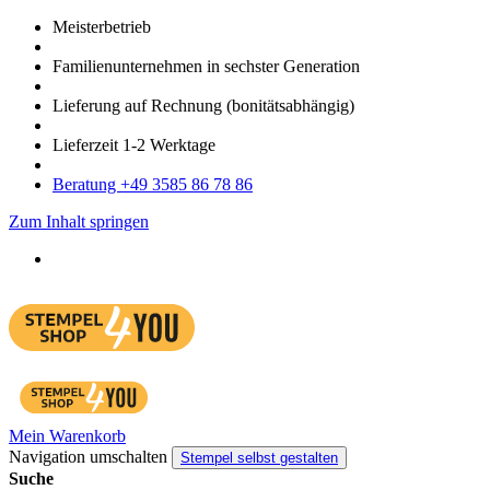
Meister­betrieb
Familien­unter­nehmen in sechster Gene­ration
Lieferung auf Rech­nung
(bonitätsabhängig)
Liefer­zeit
1-2
Werk­tage
Bera­tung +49 3585 86 78 86
Zum Inhalt springen
Mein Warenkorb
Navigation umschalten
Stempel selbst gestalten
Suche