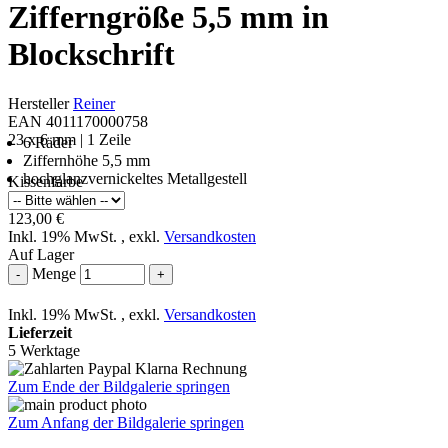
Zifferngröße 5,5 mm in
Blockschrift
Hersteller
Reiner
EAN 4011170000758
23 x 6 mm | 1 Zeile
6 Räder
Ziffernhöhe 5,5 mm
hochglanzvernickeltes Metallgestell
Kissenfarbe
123,00 €
Inkl. 19% MwSt.
,
exkl.
Versandkosten
Auf Lager
Menge
-
+
Inkl. 19% MwSt.
,
exkl.
Versandkosten
Lieferzeit
5 Werktage
Zum Ende der Bildgalerie springen
Zum Anfang der Bildgalerie springen