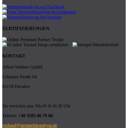
ZERTIFIZIERUNGEN
KONTAKT
Albert Walther GmbH
Löbtauer Straße 64
01159 Dresden
Sie erreichen uns: Mo-Fr 8-16.30 Uhr
Telefon:
+49 3585 86 78 86
verkauf@stempelshop4you.de