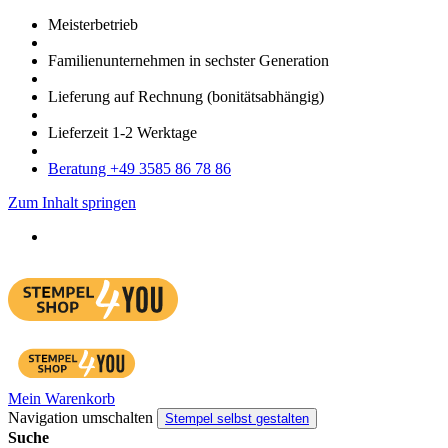
Meister­betrieb
Familien­unter­nehmen in sechster Gene­ration
Lieferung auf Rech­nung
(bonitätsabhängig)
Liefer­zeit
1-2
Werk­tage
Bera­tung +49 3585 86 78 86
Zum Inhalt springen
Mein Warenkorb
Navigation umschalten
Stempel selbst gestalten
Suche