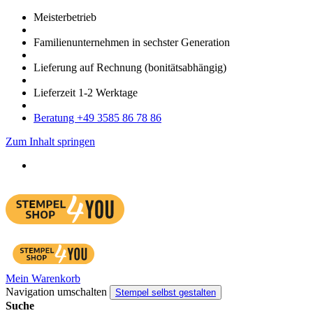
Meister­betrieb
Familien­unter­nehmen in sechster Gene­ration
Lieferung auf Rech­nung
(bonitätsabhängig)
Liefer­zeit
1-2
Werk­tage
Bera­tung +49 3585 86 78 86
Zum Inhalt springen
Mein Warenkorb
Navigation umschalten
Stempel selbst gestalten
Suche