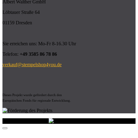
Albert Walther GmbH
Löbtauer Straße 64
01159 Dresden
Sie erreichen uns: Mo-Fr 8-16.30 Uhr
Telefon:
+49 3585 86 78 86
verkauf@stempelshop4you.de
Dieses Projekt wurde gefördert durch den
Europäischen Fonds für regionale Entwicklung.