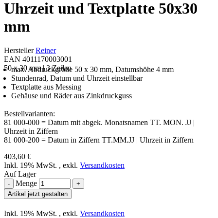
Uhrzeit und Textplatte 50x30
mm
Hersteller
Reiner
EAN 4011170003001
50 x 30 mm | 3 Zeilen
max. Abdruckgröße 50 x 30 mm, Datumshöhe 4 mm
Stundenrad, Datum und Uhrzeit einstellbar
Textplatte aus Messing
Gehäuse und Räder aus Zinkdruckguss
Bestellvarianten:
81 000-000 = Datum mit abgek. Monatsnamen TT. MON. JJ |
Uhrzeit in Ziffern
81 000-200 = Datum in Ziffern TT.MM.JJ | Uhrzeit in Ziffern
403,60 €
Inkl. 19% MwSt.
,
exkl.
Versandkosten
Auf Lager
Menge
-
+
Artikel jetzt gestalten
Inkl. 19% MwSt.
,
exkl.
Versandkosten