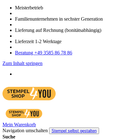
Meister­betrieb
Familien­unter­nehmen in sechster Gene­ration
Lieferung auf Rech­nung
(bonitätsabhängig)
Liefer­zeit
1-2
Werk­tage
Bera­tung +49 3585 86 78 86
Zum Inhalt springen
Mein Warenkorb
Navigation umschalten
Stempel selbst gestalten
Suche