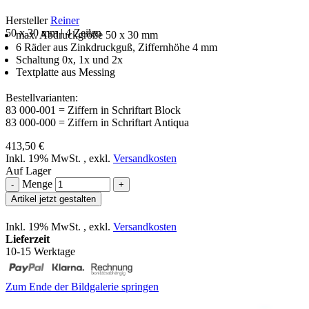
Hersteller
Reiner
50 x 30 mm | 4 Zeilen
max. Abdruckgröße 50 x 30 mm
6 Räder aus Zinkdruckguß, Ziffernhöhe 4 mm
Schaltung 0x, 1x und 2x
Textplatte aus Messing
Bestellvarianten:
83 000-001 = Ziffern in Schriftart Block
83 000-000 = Ziffern in Schriftart Antiqua
413,50 €
Inkl. 19% MwSt.
,
exkl.
Versandkosten
Auf Lager
Menge
-
+
Artikel jetzt gestalten
Inkl. 19% MwSt.
,
exkl.
Versandkosten
Lieferzeit
10-15 Werktage
Zum Ende der Bildgalerie springen