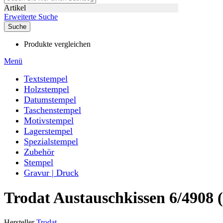
Artikel
Erweiterte Suche
Suche
Produkte vergleichen
Menü
Textstempel
Holzstempel
Datumstempel
Taschenstempel
Motivstempel
Lagerstempel
Spezialstempel
Zubehör
Stempel
Gravur | Druck
Trodat Austauschkissen 6/4908 
Hersteller
Trodat