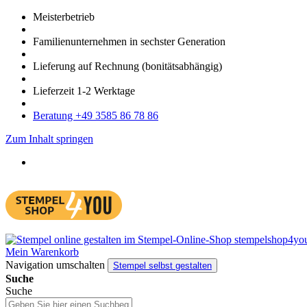
Meister­betrieb
Familien­unter­nehmen in sechster Gene­ration
Lieferung auf Rech­nung
(bonitätsabhängig)
Liefer­zeit
1-2
Werk­tage
Bera­tung +49 3585 86 78 86
Zum Inhalt springen
Mein Warenkorb
Navigation umschalten
Stempel selbst gestalten
Suche
Suche