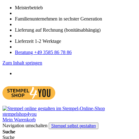
Meister­betrieb
Familien­unter­nehmen in sechster Gene­ration
Lieferung auf Rech­nung
(bonitätsabhängig)
Liefer­zeit
1-2
Werk­tage
Bera­tung +49 3585 86 78 86
Zum Inhalt springen
Mein Warenkorb
Navigation umschalten
Stempel selbst gestalten
Suche
Suche