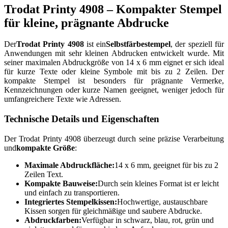
Trodat Printy 4908 – Kompakter Stempel
für kleine, prägnante Abdrucke
Der
Trodat Printy 4908
ist ein
Selbstfärbestempel
, der speziell für
Anwendungen mit sehr kleinen Abdrucken entwickelt wurde. Mit
seiner maximalen Abdruckgröße von 14 x 6 mm eignet er sich ideal
für kurze Texte oder kleine Symbole mit bis zu 2 Zeilen. Der
kompakte Stempel ist besonders für prägnante Vermerke,
Kennzeichnungen oder kurze Namen geeignet, weniger jedoch für
umfangreichere Texte wie Adressen.
Technische Details und Eigenschaften
Der Trodat Printy 4908 überzeugt durch seine präzise Verarbeitung
und
kompakte Größe
:
Maximale Abdruckfläche:
14 x 6 mm, geeignet für bis zu 2
Zeilen Text.
Kompakte Bauweise:
Durch sein kleines Format ist er leicht
und einfach zu transportieren.
Integriertes Stempelkissen:
Hochwertige, austauschbare
Kissen sorgen für gleichmäßige und saubere Abdrucke.
Abdruckfarben:
Verfügbar in schwarz, blau, rot, grün und