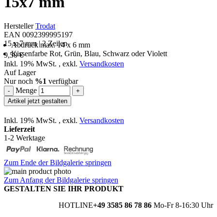
15x7 mm
Hersteller
Trodat
EAN 0092399995197
15 x 7 mm | 2 Zeilen
Abdruck max. 14 x 6 mm
Kissenfarbe Rot, Grün, Blau, Schwarz oder Violett
9,50 €
Inkl. 19% MwSt.
,
exkl.
Versandkosten
Auf Lager
Nur noch
%1
verfügbar
Menge
-
+
Artikel jetzt gestalten
Inkl. 19% MwSt.
,
exkl.
Versandkosten
Lieferzeit
1-2 Werktage
Zum Ende der Bildgalerie springen
Zum Anfang der Bildgalerie springen
GESTALTEN SIE IHR PRODUKT
HOTLINE
+49 3585 86 78 86
Mo-Fr 8-16:30 Uhr