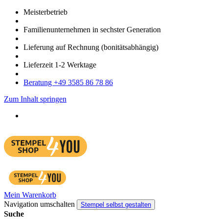
Meister­betrieb
Familien­unter­nehmen in sechster Gene­ration
Lieferung auf Rech­nung
(bonitätsabhängig)
Liefer­zeit
1-2
Werk­tage
Bera­tung +49 3585 86 78 86
Zum Inhalt springen
Mein Warenkorb
Navigation umschalten
Stempel selbst gestalten
Suche