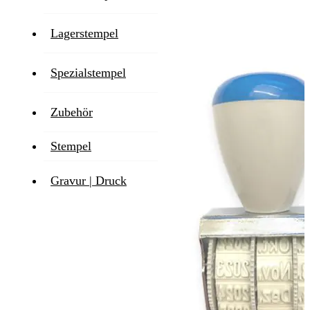
1-2 Werktage
Lagerstempel
Zum Ende der Bildgalerie springen
Spezialstempel
Zubehör
Stempel
Gravur | Druck