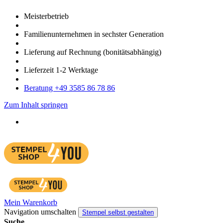
Meister­betrieb
Familien­unter­nehmen in sechster Gene­ration
Lieferung auf Rech­nung
(bonitätsabhängig)
Liefer­zeit
1-2
Werk­tage
Bera­tung +49 3585 86 78 86
Zum Inhalt springen
Mein Warenkorb
Navigation umschalten
Stempel selbst gestalten
Suche