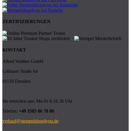
ZERTIFIZIERUNGEN
KONTAKT
Albert Walther GmbH
Löbtauer Straße 64
01159 Dresden
Sie erreichen uns: Mo-Fr 8-16.30 Uhr
Telefon:
+49 3585 86 78 86
verkauf@stempelshop4you.de