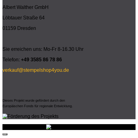
Albert Walther GmbH
Löbtauer Straße 64
01159 Dresden
Sie erreichen uns: Mo-Fr 8-16.30 Uhr
Telefon:
+49 3585 86 78 86
verkauf@stempelshop4you.de
Dieses Projekt wurde gefördert durch den
Europäischen Fonds für regionale Entwicklung.