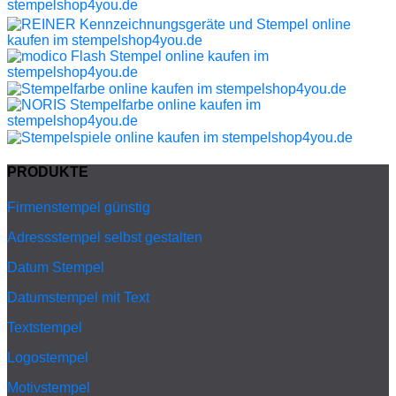
PRODUKTE
Firmenstempel günstig
Adressstempel selbst gestalten
Datum Stempel
Datumstempel mit Text
Textstempel
Logostempel
Motivstempel