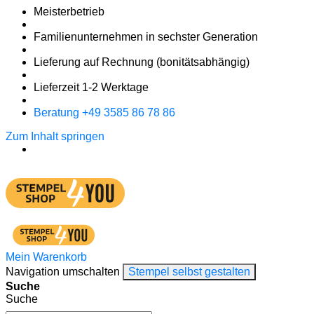
Meister­betrieb
Familien­unter­nehmen in sechster Gene­ration
Lieferung auf Rech­nung
(bonitätsabhängig)
Liefer­zeit
1-2
Werk­tage
Bera­tung +49 3585 86 78 86
Zum Inhalt springen
Mein Warenkorb
Navigation umschalten
Stempel selbst gestalten
Suche
Suche