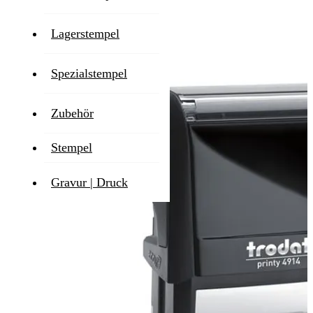
1-2 Werktage
Lagerstempel
Zum Ende der Bildgalerie springen
Spezialstempel
Zubehör
Stempel
Gravur | Druck