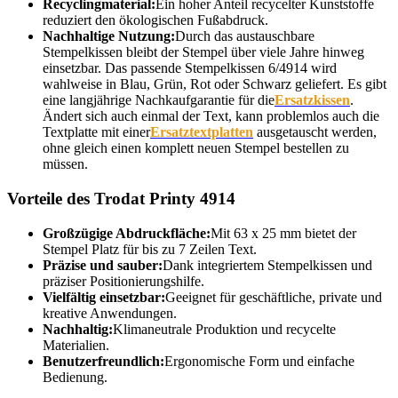
Recyclingmaterial:
Ein hoher Anteil recycelter Kunststoffe
reduziert den ökologischen Fußabdruck.
Nachhaltige Nutzung:
Durch das austauschbare
Stempelkissen bleibt der Stempel über viele Jahre hinweg
einsetzbar. Das passende Stempelkissen 6/4914 wird
wahlweise in Blau, Grün, Rot oder Schwarz geliefert. Es gibt
eine langjährige Nachkaufgarantie für die
Ersatzkissen
.
Ändert sich auch einmal der Text, kann problemlos auch die
Textplatte mit einer
Ersatztextplatten
ausgetauscht werden,
ohne gleich einen komplett neuen Stempel bestellen zu
müssen.
Vorteile des Trodat Printy 4914
Großzügige Abdruckfläche:
Mit 63 x 25 mm bietet der
Stempel Platz für bis zu 7 Zeilen Text.
Präzise und sauber:
Dank integriertem Stempelkissen und
präziser Positionierungshilfe.
Vielfältig einsetzbar:
Geeignet für geschäftliche, private und
kreative Anwendungen.
Nachhaltig:
Klimaneutrale Produktion und recycelte
Materialien.
Benutzerfreundlich:
Ergonomische Form und einfache
Bedienung.