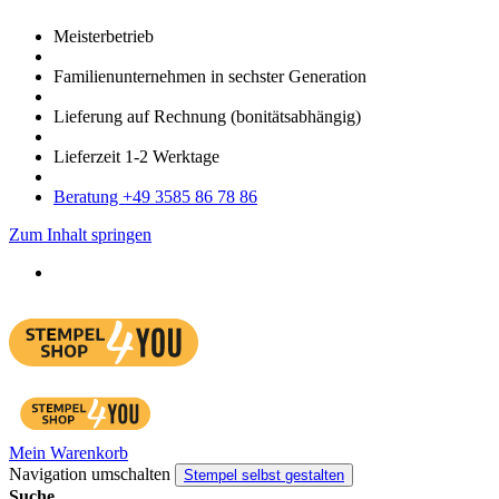
Meister­betrieb
Familien­unter­nehmen in sechster Gene­ration
Lieferung auf Rech­nung
(bonitätsabhängig)
Liefer­zeit
1-2
Werk­tage
Bera­tung +49 3585 86 78 86
Zum Inhalt springen
Mein Warenkorb
Navigation umschalten
Stempel selbst gestalten
Suche