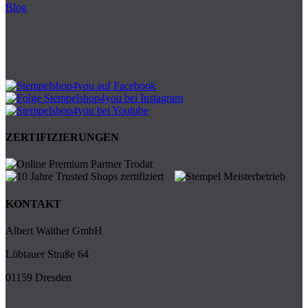
Blog
ZERTIFIZIERUNGEN
KONTAKT
Albert Walther GmbH
Löbtauer Straße 64
01159 Dresden