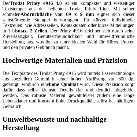
Der
Trodat Printy 4916 4.0
ist ein kompakter und vielseitiger
Textstempel aus der beliebten Trodat Printy Line. Mit seiner
schmalen
Abdruckfläche von 69 x 9 mm
eignet sich dieser
selbstfärbende Stempel hervorragend für kürzere individuelle
Textzeilen, wie Adresszeilen, Kontaktdaten oder kurze Mitteilungen
in 1 bis
max. 2 Zeilen
. Der Printy 4916 zeichnet sich durch seine
Zuverlässigkeit, Benutzerfreundlichkeit und umweltfreundliche
Herstellung aus, was ihn zu einer idealen Wahl für Büros, Praxen
und den privaten Gebrauch macht.
Hochwertige Materialien und Präzision
Die Textplatte des Trodat Printy 4916 wird mittels Lasertechnologie
aus speziellem Gummi in einer hohen Auflösung von 600 dpi
gefertigt, wodurch eine
hohe Qualität
wird. Diese Präzision sorgt
dafür, dass selbst kleinste Details klar und deutlich abgebildet
werden. Das robuste Material gewährleistet zudem eine lange
Lebensdauer und konstant hohe Druckqualität, selbst bei häufigem
Gebrauch.
Umweltbewusste und nachhaltige
Herstellung