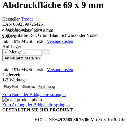
Abdruckfläche 69 x 9 mm
Hersteller
Trodat
EAN 0092399726425
70 x 10 mm | 2 Zeilen
Abdruck max. 69 x 9 mm
Kissenfarbe Rot, Grün, Blau, Schwarz oder Violett
20,00 €
Inkl. 19% MwSt.
,
exkl.
Versandkosten
Auf Lager
Menge
-
+
Artikel jetzt gestalten
Inkl. 19% MwSt.
,
exkl.
Versandkosten
Lieferzeit
1-2 Werktage
Zum Ende der Bildgalerie springen
Zum Anfang der Bildgalerie springen
GESTALTEN SIE IHR PRODUKT
HOTLINE
+49 3585 86 78 86
Mo-Fr 8-16:30 Uhr