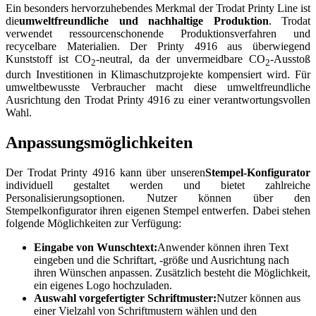
Ein besonders hervorzuhebendes Merkmal der Trodat Printy Line ist
die
umweltfreundliche und nachhaltige Produktion
. Trodat
verwendet ressourcenschonende Produktionsverfahren und
recycelbare Materialien. Der Printy 4916 aus überwiegend
Kunststoff ist CO
-neutral, da der unvermeidbare CO
-Ausstoß
2
2
durch Investitionen in Klimaschutzprojekte kompensiert wird. Für
umweltbewusste Verbraucher macht diese umweltfreundliche
Ausrichtung den Trodat Printy 4916 zu einer verantwortungsvollen
Wahl.
Anpassungsmöglichkeiten
Der Trodat Printy 4916 kann über unseren
Stempel-Konfigurator
individuell gestaltet werden und bietet zahlreiche
Personalisierungsoptionen. Nutzer können über den
Stempelkonfigurator ihren eigenen Stempel entwerfen. Dabei stehen
folgende Möglichkeiten zur Verfügung:
Eingabe von Wunschtext:
Anwender können ihren Text
eingeben und die Schriftart, -größe und Ausrichtung nach
ihren Wünschen anpassen. Zusätzlich besteht die Möglichkeit,
ein eigenes Logo hochzuladen.
Auswahl vorgefertigter Schriftmuster:
Nutzer können aus
einer Vielzahl von Schriftmustern wählen und den