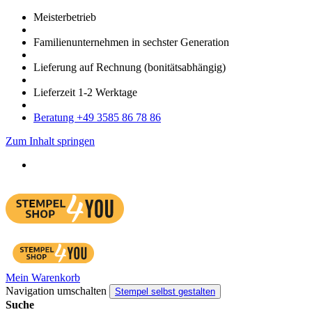
Meister­betrieb
Familien­unter­nehmen in sechster Gene­ration
Lieferung auf Rech­nung
(bonitätsabhängig)
Liefer­zeit
1-2
Werk­tage
Bera­tung +49 3585 86 78 86
Zum Inhalt springen
Mein Warenkorb
Navigation umschalten
Stempel selbst gestalten
Suche