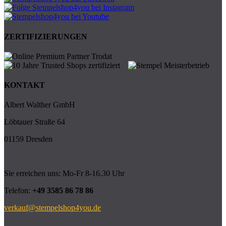
ZERTIFIZIERUNGEN
KONTAKT
Albert Walther GmbH
Löbtauer Straße 64
01159 Dresden
Sie erreichen uns: Mo-Fr 8-16.30 Uhr
Telefon:
+49 3585 86 78 86
verkauf@stempelshop4you.de