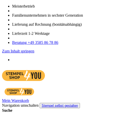
Meister­betrieb
Familien­unter­nehmen in sechster Gene­ration
Lieferung auf Rech­nung
(bonitätsabhängig)
Liefer­zeit
1-2
Werk­tage
Bera­tung +49 3585 86 78 86
Zum Inhalt springen
Mein Warenkorb
Navigation umschalten
Stempel selbst gestalten
Suche