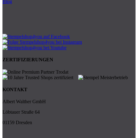
Blog
ZERTIFIZIERUNGEN
KONTAKT
Albert Walther GmbH
Löbtauer Straße 64
01159 Dresden