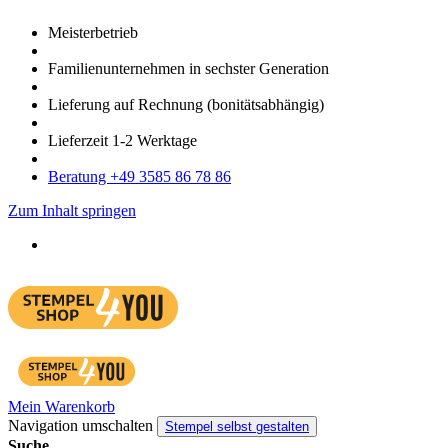
Meister­betrieb
Familien­unter­nehmen in sechster Gene­ration
Lieferung auf Rech­nung
(bonitätsabhängig)
Liefer­zeit
1-2
Werk­tage
Bera­tung +49 3585 86 78 86
Zum Inhalt springen
Mein Warenkorb
Navigation umschalten
Stempel selbst gestalten
Suche