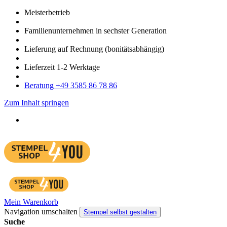
Meister­betrieb
Familien­unter­nehmen in sechster Gene­ration
Lieferung auf Rech­nung
(bonitätsabhängig)
Liefer­zeit
1-2
Werk­tage
Bera­tung +49 3585 86 78 86
Zum Inhalt springen
Mein Warenkorb
Navigation umschalten
Stempel selbst gestalten
Suche