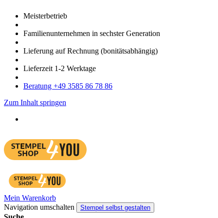
Meister­betrieb
Familien­unter­nehmen in sechster Gene­ration
Lieferung auf Rech­nung
(bonitätsabhängig)
Liefer­zeit
1-2
Werk­tage
Bera­tung +49 3585 86 78 86
Zum Inhalt springen
Mein Warenkorb
Navigation umschalten
Stempel selbst gestalten
Suche