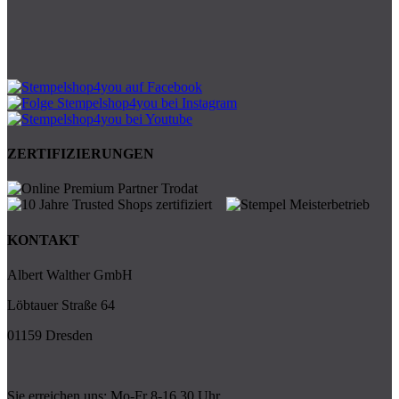
ZERTIFIZIERUNGEN
KONTAKT
Albert Walther GmbH
Löbtauer Straße 64
01159 Dresden
Sie erreichen uns: Mo-Fr 8-16.30 Uhr