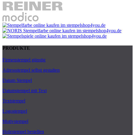
PRODUKTE
Firmenstempel günstig
Adressstempel selbst gestalten
Datum Stempel
Datumstempel mit Text
Textstempel
Logostempel
Motivstempel
Holzstempel bestellen