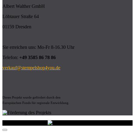
Albert Walther GmbH
Löbtauer Straße 64
01159 Dresden
Sie erreichen uns: Mo-Fr 8-16.30 Uhr
Telefon:
+49 3585 86 78 86
verkauf@stempelshop4you.de
Dieses Projekt wurde gefördert durch den
Europäischen Fonds für regionale Entwicklung.