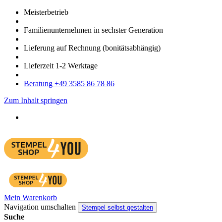
Meister­betrieb
Familien­unter­nehmen in sechster Gene­ration
Lieferung auf Rech­nung
(bonitätsabhängig)
Liefer­zeit
1-2
Werk­tage
Bera­tung +49 3585 86 78 86
Zum Inhalt springen
Mein Warenkorb
Navigation umschalten
Stempel selbst gestalten
Suche