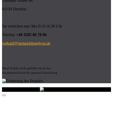
Löbtauer Straße 64
01159 Dresden
Sie erreichen uns: Mo-Fr 8-16.30 Uhr
Telefon:
+49 3585 86 78 86
verkauf@stempelshop4you.de
Dieses Projekt wurde gefördert durch den
Europäischen Fonds für regionale Entwicklung.