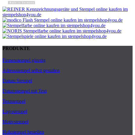
PRODUKTE
Firmenstempel günstig
Adressstempel selbst gestalten
Datum Stempel
Datumstempel mit Text
Textstempel
Logostempel
Motivstempel
Holzstempel bestellen