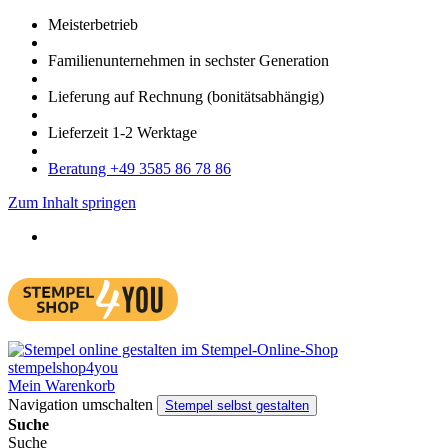
Meister­betrieb
Familien­unter­nehmen in sechster Gene­ration
Lieferung auf Rech­nung
(bonitätsabhängig)
Liefer­zeit
1-2
Werk­tage
Bera­tung +49 3585 86 78 86
Zum Inhalt springen
Mein Warenkorb
Navigation umschalten
Stempel selbst gestalten
Suche
Suche