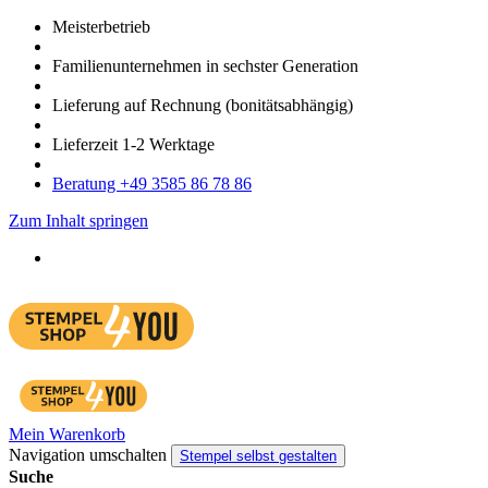
Meister­betrieb
Familien­unter­nehmen in sechster Gene­ration
Lieferung auf Rech­nung
(bonitätsabhängig)
Liefer­zeit
1-2
Werk­tage
Bera­tung +49 3585 86 78 86
Zum Inhalt springen
Mein Warenkorb
Navigation umschalten
Stempel selbst gestalten
Suche