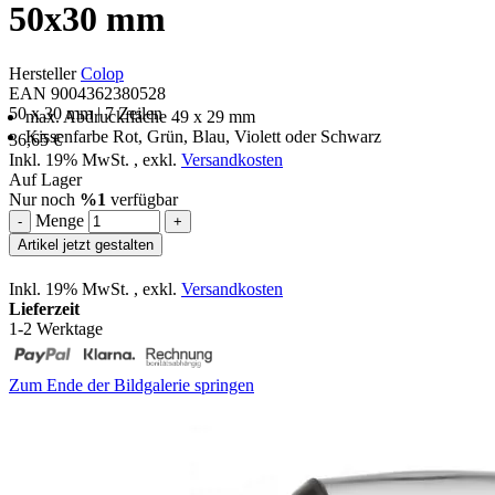
50x30 mm
Hersteller
Colop
EAN 9004362380528
50 x 30 mm | 7 Zeilen
max. Abdruckfläche 49 x 29 mm
Kissenfarbe Rot, Grün, Blau, Violett oder Schwarz
36,65 €
Inkl. 19% MwSt.
,
exkl.
Versandkosten
Auf Lager
Nur noch
%1
verfügbar
Menge
-
+
Artikel jetzt gestalten
Inkl. 19% MwSt.
,
exkl.
Versandkosten
Lieferzeit
1-2 Werktage
Zum Ende der Bildgalerie springen