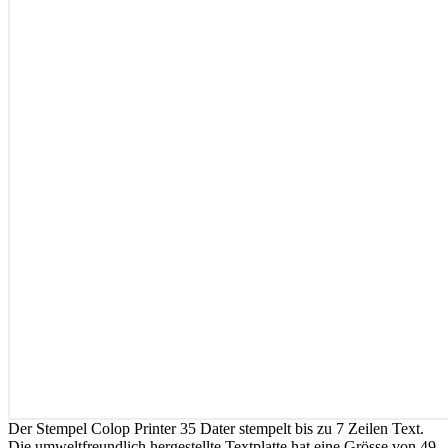
Der Stempel Colop Printer 35 Dater stempelt bis zu 7 Zeilen Text.
Die umweltfreundlich hergestellte Textplatte hat eine Grösse von 49