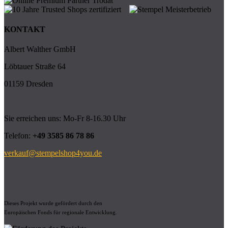
KONTAKT
Albert Walther GmbH
Löbtauer Straße 64
01159 Dresden
Sie erreichen uns: Mo-Fr 8-16.30 Uhr
Telefon:
+49 3585 86 78 86
verkauf@stempelshop4you.de
Dieses Projekt wurde gefördert durch den
Europäischen Fonds für regionale Entwicklung.