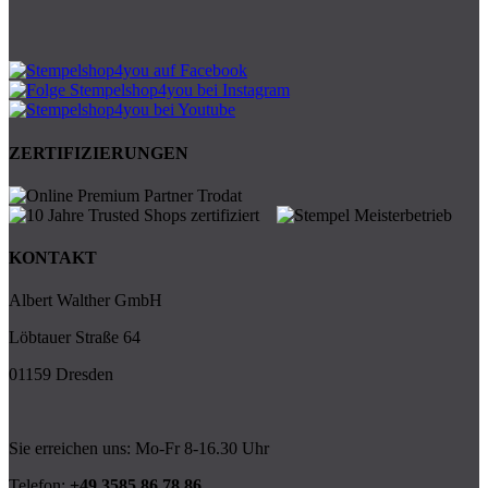
ZERTIFIZIERUNGEN
KONTAKT
Albert Walther GmbH
Löbtauer Straße 64
01159 Dresden
Sie erreichen uns: Mo-Fr 8-16.30 Uhr
Telefon:
+49 3585 86 78 86