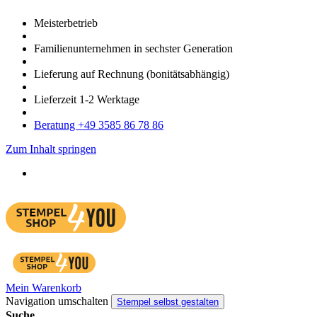
Meister­betrieb
Familien­unter­nehmen in sechster Gene­ration
Lieferung auf Rech­nung
(bonitätsabhängig)
Liefer­zeit
1-2
Werk­tage
Bera­tung +49 3585 86 78 86
Zum Inhalt springen
Mein Warenkorb
Navigation umschalten
Stempel selbst gestalten
Suche