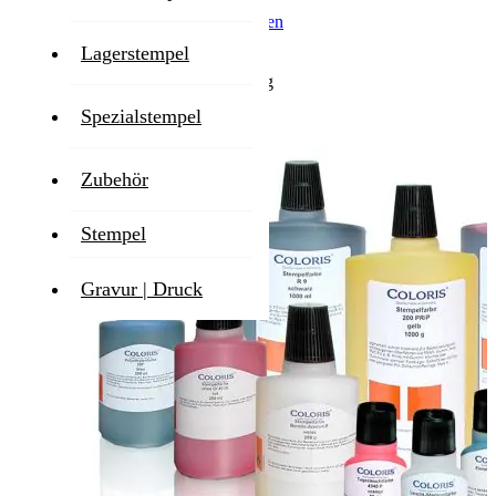
Inkl. 19% MwSt.
,
exkl.
Versandkosten
Lieferzeit
Lagerstempel
1-2 Werktage
Zum Ende der Bildgalerie springen
Spezialstempel
Zubehör
Stempel
Gravur | Druck