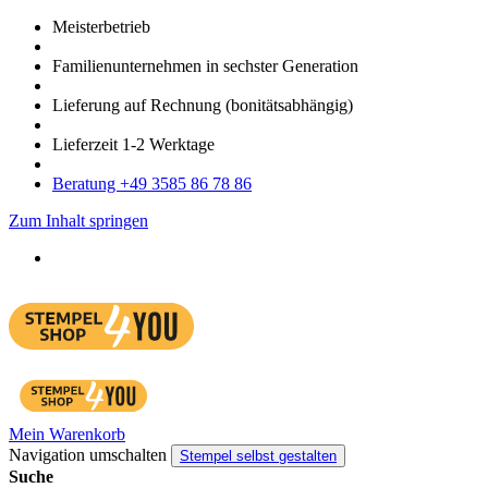
Meister­betrieb
Familien­unter­nehmen in sechster Gene­ration
Lieferung auf Rech­nung
(bonitätsabhängig)
Liefer­zeit
1-2
Werk­tage
Bera­tung +49 3585 86 78 86
Zum Inhalt springen
Mein Warenkorb
Navigation umschalten
Stempel selbst gestalten
Suche