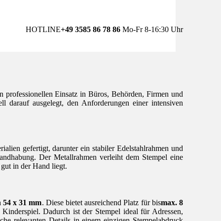
HOTLINE
+49 3585 86 78 86
Mo-Fr 8-16:30 Uhr
den professionellen Einsatz in Büros, Behörden, Firmen und
ll darauf ausgelegt, den Anforderungen einer intensiven
ialien gefertigt, darunter ein stabiler Edelstahlrahmen und
 Handhabung. Der Metallrahmen verleiht dem Stempel eine
ut in der Hand liegt.
n 54 x 31 mm
. Diese bietet ausreichend Platz für bis
max. 8
inderspiel. Dadurch ist der Stempel ideal für Adressen,
iche relevanten Details in einem einzigen Stempelabdruck