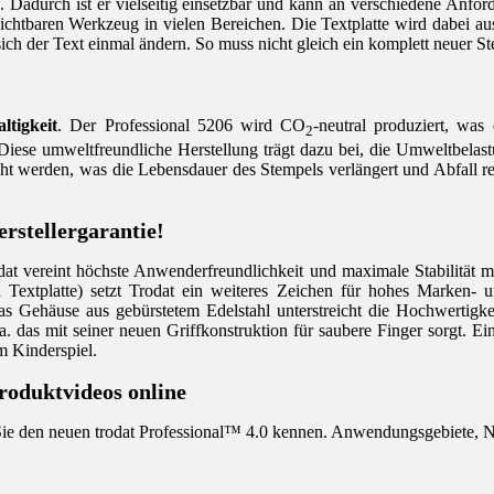
. Dadurch ist er vielseitig einsetzbar und kann an verschiedene Anfo
ichtbaren Werkzeug in vielen Bereichen. Die Textplatte wird dabei a
e sich der Text einmal ändern. So muss nicht gleich ein komplett neuer 
ltigkeit
. Der Professional 5206 wird CO
-neutral produziert, was
2
. Diese umweltfreundliche Herstellung trägt dazu bei, die Umweltbela
ht werden, was die Lebensdauer des Stempels verlängert und Abfall re
.
rstellergarantie!
at vereint höchste Anwenderfreundlichkeit und maximale Stabilität m
Textplatte) setzt Trodat ein weiteres Zeichen für hohes Marken- u
s Gehäuse aus gebürstetem Edelstahl unterstreicht die Hochwertigkei
 a. das mit seiner neuen Griffkonstruktion für saubere Finger sorgt.
m Kinderspiel.
roduktvideos online
ie den neuen trodat Professional™ 4.0 kennen. Anwendungsgebiete, N