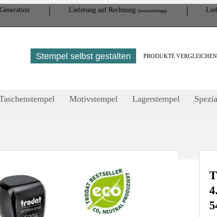
Gene­ration
Lieferung auf Rech­nung
Lief
(bonitätsabhängig)
Stempel selbst gestalten
PRODUKTE VERGLEICHE
Taschenstempel
Motivstempel
Lagerstempel
Spezia
T
4
5