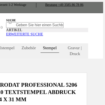
er­zeit
1-2
Werk­tage
Bera­tung +49 3585 86 78 86
SUCHE
SUCHE
SUCHE
N
ARTIKEL
ERWEITERTE SUCHE
lstempel
Zubehör
Stempel
Gravur |
Druck
RODAT PROFESSIONAL 5206
.0 TEXTSTEMPEL ABDRUCK
4 X 31 MM