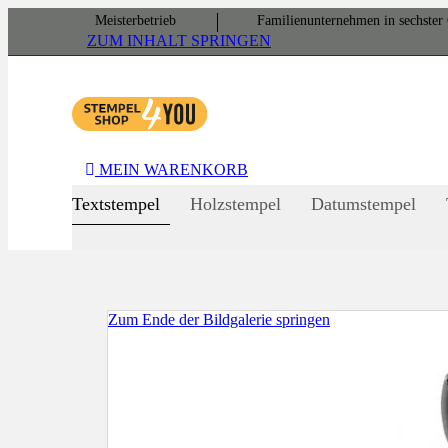
Meister­betrieb
Familien­unter­nehmen in sechster 
ZUM INHALT SPRINGEN
MEIN WARENKORB
Textstempel
Holzstempel
Datumstempel
Zum Ende der Bildgalerie springen