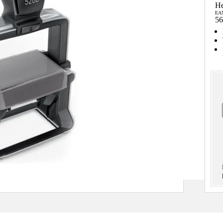
He
EAN
56