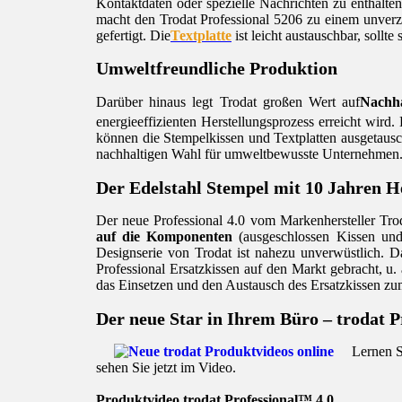
Kontaktdaten oder spezielle Nachrichten zu enthalten
macht den Trodat Professional 5206 zu einem unverz
gefertigt. Die
Textplatte
ist leicht austauschbar, sollt
Umweltfreundliche Produktion
Darüber hinaus legt Trodat großen Wert auf
Nachha
energieeffizienten Herstellungsprozess erreicht wird
können die Stempelkissen und Textplatten ausgetausc
nachhaltigen Wahl für umweltbewusste Unternehmen
Der Edelstahl Stempel mit 10 Jahren He
Der neue Professional 4.0 vom Markenhersteller Trod
auf die Komponenten
(ausgeschlossen Kissen und 
Designserie von Trodat ist nahezu unverwüstlich. Da
Professional Ersatzkissen auf den Markt gebracht, u.
das Einsetzen und den Austausch des Ersatzkissen zu
Der neue Star in Ihrem Büro – trodat P
Lernen S
sehen Sie jetzt im Video.
Produktvideo trodat Professional™ 4.0