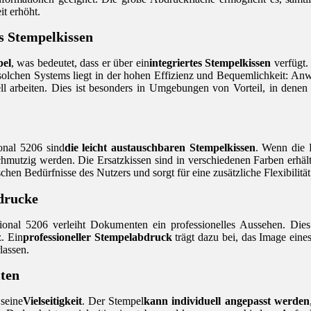
it erhöht.
s Stempelkissen
pel
, was bedeutet, dass er über ein
integriertes Stempelkissen
verfügt.
nes solchen Systems liegt in der hohen Effizienz und Bequemlichkeit: A
arbeiten. Dies ist besonders in Umgebungen von Vorteil, in denen hä
ional 5206 sind
die leicht austauschbaren Stempelkissen
. Wenn die 
hmutzig werden. Die Ersatzkissen sind in verschiedenen Farben erhält
chen Bedürfnisse des Nutzers und sorgt für eine zusätzliche Flexibilität
bdrucke
nal 5206 verleiht Dokumenten ein professionelles Aussehen. Dies is
. Ein
professioneller Stempelabdruck
trägt dazu bei, das Image eine
lassen.
iten
 seine
Vielseitigkeit
. Der Stempel
kann individuell angepasst werden