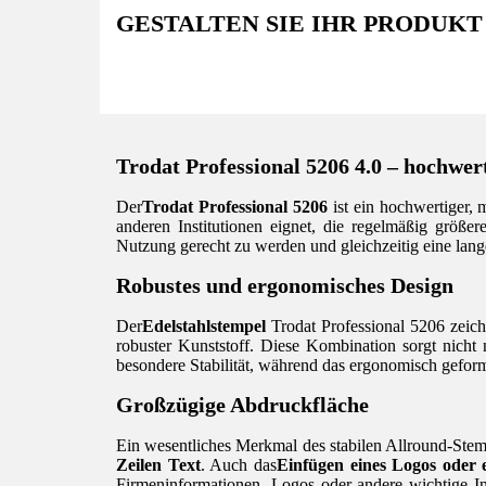
GESTALTEN SIE IHR PRODUKT
Trodat Professional 5206 4.0 – hochwert
Der
Trodat Professional 5206
ist ein hochwertiger, 
anderen Institutionen eignet, die regelmäßig größe
Nutzung gerecht zu werden und gleichzeitig eine lan
Robustes und ergonomisches Design
Der
Edelstahlstempel
Trodat Professional 5206 zeich
robuster Kunststoff. Diese Kombination sorgt nich
besondere Stabilität, während das ergonomisch geform
Großzügige Abdruckfläche
Ein wesentliches Merkmal des stabilen Allround-Stemp
Zeilen Text
. Auch das
Einfügen eines Logos oder 
Firmeninformationen, Logos oder andere wichtige In