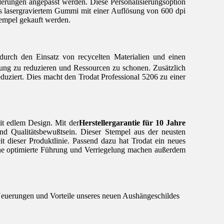
rderungen angepasst werden. Diese Personalisierungsoption
us lasergraviertem Gummi mit einer Auflösung von 600 dpi
Stempel gekauft werden.
 durch den Einsatz von recycelten Materialien und einen
stung zu reduzieren und Ressourcen zu schonen. Zusätzlich
duziert. Dies macht den Trodat Professional 5206 zu einer
it edlem Design. Mit der
Herstellergarantie für 10 Jahre
nd Qualitätsbewußtsein. Dieser Stempel aus der neusten
t dieser Produktlinie. Passend dazu hat Trodat ein neues
 Eine optimierte Führung und Verriegelung machen außerdem
euerungen und Vorteile unseres neuen Aushängeschildes