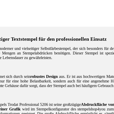
iger Textstempel für den professionellen Einsatz
moderner und vielseitiger Selbstfärbestempel, der sich besonders für 
re Mengen an Stempelabdrücken benötigen. Dieser Stempel ist spezie
ge Lebensdauer zu gewährleisten.
net sich durch sein
robustes Design
aus. Er ist aus hochwertigen Mater
t nur für eine hohe Belastbarkeit, sondern auch für eine angenehme
te Gehäuse dafür sorgt, dass der Stempel auch bei häufigem Gebrauch g
els Trodat Professional 5206 ist seine großzügige
Abdruckfläche vo
einer Grafik
wird im Stempelkonfigurator des stempelshop4you zum K
formationen geeignet. Die große Abdruckfläche ermöglicht es, sämtl