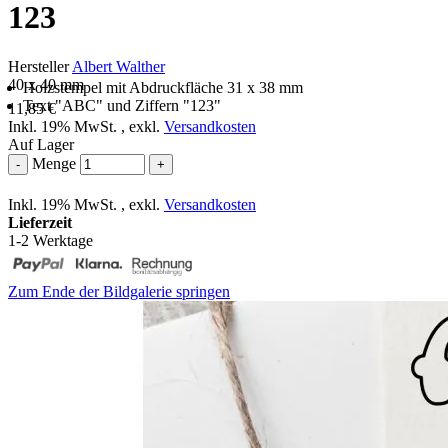
123
Hersteller
Albert Walther
40 x 40 mm
Holzstempel mit Abdruckfläche 31 x 38 mm
Text "ABC" und Ziffern "123"
11,85 €
Inkl. 19% MwSt.
,
exkl.
Versandkosten
Auf Lager
Menge
-
+
Inkl. 19% MwSt.
,
exkl.
Versandkosten
Lieferzeit
1-2 Werktage
Zum Ende der Bildgalerie springen