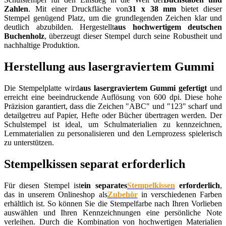
Zahlen
. Mit einer Druckfläche von
31 x 38 mm
bietet dieser
Stempel genügend Platz, um die grundlegenden Zeichen klar und
deutlich abzubilden. Hergestellt
aus hochwertigem deutschen
Buchenholz
, überzeugt dieser Stempel durch seine Robustheit und
nachhaltige Produktion.
Herstellung aus lasergraviertem Gummi
Die Stempelplatte wird
aus lasergraviertem Gummi gefertigt
und
erreicht eine beeindruckende Auflösung von 600 dpi. Diese hohe
Präzision garantiert, dass die Zeichen "ABC" und "123" scharf und
detailgetreu auf Papier, Hefte oder Bücher übertragen werden. Der
Schulstempel ist ideal, um Schulmaterialien zu kennzeichnen,
Lernmaterialien zu personalisieren und den Lernprozess spielerisch
zu unterstützen.
Stempelkissen separat erforderlich
Für diesen Stempel ist
ein separates
Stempelkissen
erforderlich
,
das in unserem Onlineshop als
Zubehör
in verschiedenen Farben
erhältlich ist. So können Sie die Stempelfarbe nach Ihren Vorlieben
auswählen und Ihren Kennzeichnungen eine persönliche Note
verleihen. Durch die Kombination von hochwertigen Materialien