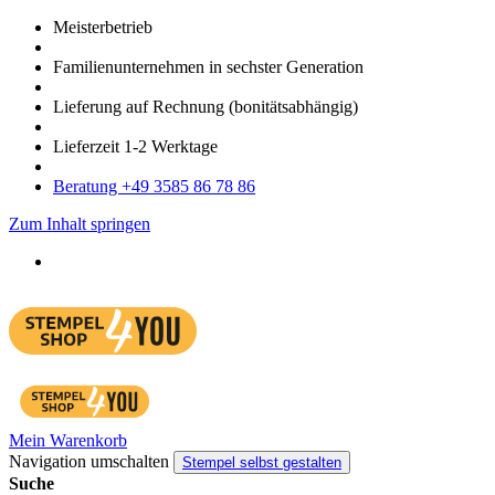
Meister­betrieb
Familien­unter­nehmen in sechster Gene­ration
Lieferung auf Rech­nung
(bonitätsabhängig)
Liefer­zeit
1-2
Werk­tage
Bera­tung +49 3585 86 78 86
Zum Inhalt springen
Mein Warenkorb
Navigation umschalten
Stempel selbst gestalten
Suche