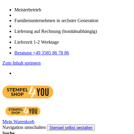
Meister­betrieb
Familien­unter­nehmen in sechster Gene­ration
Lieferung auf Rech­nung
(bonitätsabhängig)
Liefer­zeit
1-2
Werk­tage
Bera­tung +49 3585 86 78 86
Zum Inhalt springen
Mein Warenkorb
Navigation umschalten
Stempel selbst gestalten
Suche