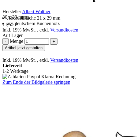
Hersteller
Albert Walther
30 x 30 mm
Abdruckfläche 21 x 29 mm
aus deutschem Buchenholz
11,55 €
Inkl. 19% MwSt.
,
exkl.
Versandkosten
Auf Lager
Menge
-
+
Artikel jetzt gestalten
Inkl. 19% MwSt.
,
exkl.
Versandkosten
Lieferzeit
1-2 Werktage
Zum Ende der Bildgalerie springen