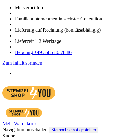
Meister­betrieb
Familien­unter­nehmen in sechster Gene­ration
Lieferung auf Rech­nung
(bonitätsabhängig)
Liefer­zeit
1-2
Werk­tage
Bera­tung +49 3585 86 78 86
Zum Inhalt springen
Mein Warenkorb
Navigation umschalten
Stempel selbst gestalten
Suche