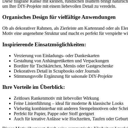
Diese filigrane Ranke mit kleinen, rundlichen Blättern bringt natürl
um Ihre DIY-Projekte mit einem liebevollen Detail zu veredeln.
Organisches Design für vielfältige Anwendungen
Ob als dekorativer Rahmen, als Zierleiste am Kartenrand oder als Elem
Motiv eine angenehme Struktur und macht es perfekt für verspielte w
Inspirierende Einsatzmöglichkeiten:
Verzierung von Einladungs- oder Dankeskarten
Gestaltung von Anhängeetiketten und Verpackungen
Bordüre für Tischkärtchen, Menüs oder Gastgeschenke
Dekoratives Detail in Scrapbooks oder Journals
Stimmungsvolle Ergänzung für saisonale DIY-Projekte
Ihre Vorteile im Überblick:
Zeitloses Rankenmotiv mit liebevoller Wirkung
Feine Linienführung – ideal für moderne & klassische Looks
Vielseitig kombinierbar mit anderen Stempelmotiven oder Schr
Perfekt für Papier, Pappe oder Stoff geeignet
Auch für kreative Anlässe wie Hochzeiten, Taufen oder Geburt