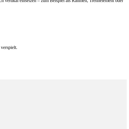
uch vertikal einsetzen – zum Beispiel als Rahmen, Trennelement oder
verspielt.