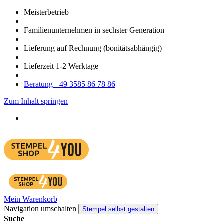
Meister­betrieb
Familien­unter­nehmen in sechster Gene­ration
Lieferung auf Rech­nung
(bonitätsabhängig)
Liefer­zeit
1-2
Werk­tage
Bera­tung +49 3585 86 78 86
Zum Inhalt springen
Mein Warenkorb
Navigation umschalten
Stempel selbst gestalten
Suche