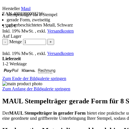
Hersteller
Maul
EAN 4002390003216
Stempelträger für 8 Stempel
gerade Form, zweiseitig
pulverbeschichtetes Metall, Schwarz
15,45 €
Inkl. 19% MwSt.
,
exkl.
Versandkosten
Auf Lager
Menge
-
+
Inkl. 19% MwSt.
,
exkl.
Versandkosten
Lieferzeit
1-2 Werktage
Zum Ende der Bildgalerie springen
Zum Anfang der Bildgalerie springen
MAUL Stempelträger gerade Form für 8 S
Der
MAUL Stempelträger in gerader Form
bietet eine praktische 
eine geordnete und griffbereite Unterbringung Ihrer Stempel, sodass