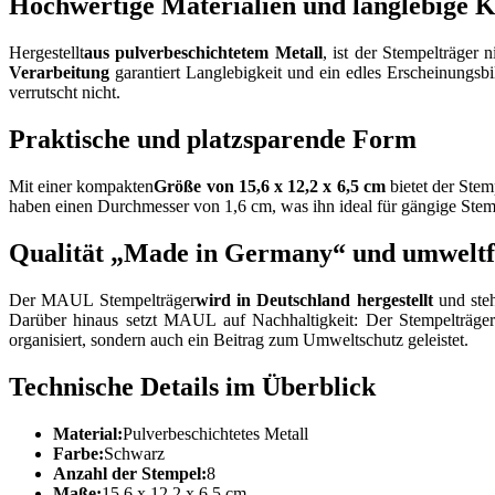
Hochwertige Materialien und langlebige K
Hergestellt
aus pulverbeschichtetem Metall
, ist der Stempelträger
Verarbeitung
garantiert Langlebigkeit und ein edles Erscheinungsbi
verrutscht nicht.
Praktische und platzsparende Form
Mit einer kompakten
Größe von 15,6 x 12,2 x 6,5 cm
bietet der Stem
haben einen Durchmesser von 1,6 cm, was ihn ideal für gängige Stemp
Qualität „Made in Germany“ und umweltf
Der MAUL Stempelträger
wird in Deutschland hergestellt
und steh
Darüber hinaus setzt MAUL auf Nachhaltigkeit: Der Stempelträger w
organisiert, sondern auch ein Beitrag zum Umweltschutz geleistet.
Technische Details im Überblick
Material:
Pulverbeschichtetes Metall
Farbe:
Schwarz
Anzahl der Stempel:
8
Maße:
15,6 x 12,2 x 6,5 cm