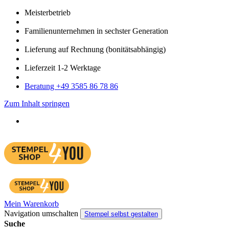
Meister­betrieb
Familien­unter­nehmen in sechster Gene­ration
Lieferung auf Rech­nung
(bonitätsabhängig)
Liefer­zeit
1-2
Werk­tage
Bera­tung +49 3585 86 78 86
Zum Inhalt springen
Mein Warenkorb
Navigation umschalten
Stempel selbst gestalten
Suche