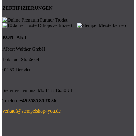
ZERTIFIZIERUNGEN
KONTAKT
Albert Walther GmbH
Löbtauer Straße 64
01159 Dresden
Sie erreichen uns: Mo-Fr 8-16.30 Uhr
Telefon:
+49 3585 86 78 86
verkauf@stempelshop4you.de