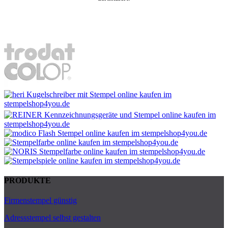
PRODUKTE
Firmenstempel günstig
Adressstempel selbst gestalten