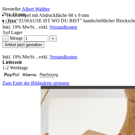
Hersteller
Albert Walther
70 x 10 mm
Holzstempel mit Abdruckfläche 68 x 9 mm
Text "ZUHAUSE IST WO DU BIST" handschriftlicher Blockschri
11,55 €
Inkl. 19% MwSt.
,
exkl.
Versandkosten
Auf Lager
Menge
-
+
Artikel jetzt gestalten
Inkl. 19% MwSt.
,
exkl.
Versandkosten
Lieferzeit
1-2 Werktage
Zum Ende der Bildgalerie springen