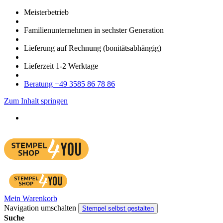
Meister­betrieb
Familien­unter­nehmen in sechster Gene­ration
Lieferung auf Rech­nung
(bonitätsabhängig)
Liefer­zeit
1-2
Werk­tage
Bera­tung +49 3585 86 78 86
Zum Inhalt springen
Mein Warenkorb
Navigation umschalten
Stempel selbst gestalten
Suche