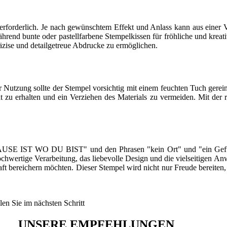
erforderlich. Je nach gewünschtem Effekt und Anlass kann aus einer
end bunte oder pastellfarbene Stempelkissen für fröhliche und kreative
äzise und detailgetreue Abdrucke zu ermöglichen.
r Nutzung sollte der Stempel vorsichtig mit einem feuchten Tuch gerein
zu erhalten und ein Verziehen des Materials zu vermeiden. Mit der ric
E IST WO DU BIST" und den Phrasen "kein Ort" und "ein Gefühl" in 
chwertige Verarbeitung, das liebevolle Design und die vielseitigen 
chaft bereichern möchten. Dieser Stempel wird nicht nur Freude bereit
len Sie im nächsten Schritt
UNSERE EMPFEHLUNGEN