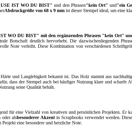
USE IST WO DU BIST"
und den Phrasen
"kein Ort"
und
"ein Ge
ner
Abdruckgröße von 68 x 9 mm
ist dieser Stempel ideal, um eine kl
ST WO DU BIST" mit den ergänzenden Phrasen "kein Ort" und
entrale Botschaft deutlich hervorhebt. Die dazwischenliegenden Phr
tilvolle Note verleiht. Diese Kombination von verschiedenen Schriftgr
e Härte und Langlebigkeit bekannt ist. Das Holz stammt aus nachhaltige
für, dass der Stempel auch bei häufiger Nutzung klare und scharfe Abd
Nutzung seine Qualität behält.
ür eine Vielzahl von kreativen und persönlichen Projekten. Er ka
 oder als
besonderer Akzent
in Scrapbooks verwendet werden. Dieser 
m Projekt eine besondere und herzliche Note.