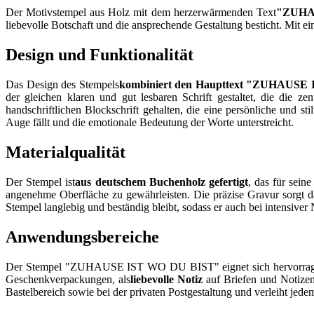
Der Motivstempel aus Holz mit dem herzerwärmenden Text
"ZUHA
liebevolle Botschaft und die ansprechende Gestaltung besticht. Mit ei
Design und Funktionalität
Das Design des Stempels
kombiniert den Haupttext "ZUHAUSE I
der gleichen klaren und gut lesbaren Schrift gestaltet, die die z
handschriftlichen Blockschrift gehalten, die eine persönliche und s
Auge fällt und die emotionale Bedeutung der Worte unterstreicht.
Materialqualität
Der Stempel ist
aus deutschem Buchenholz gefertigt
, das für sein
angenehme Oberfläche zu gewährleisten. Die präzise Gravur sorgt da
Stempel langlebig und beständig bleibt, sodass er auch bei intensiver 
Anwendungsbereiche
Der Stempel "ZUHAUSE IST WO DU BIST" eignet sich hervorragend f
Geschenkverpackungen, als
liebevolle Notiz
auf Briefen und Notizen
Bastelbereich sowie bei der privaten Postgestaltung und verleiht jede