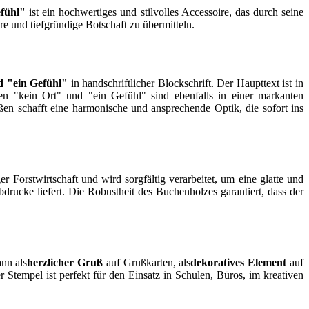
fühl"
ist ein hochwertiges und stilvolles Accessoire, das durch seine
are und tiefgründige Botschaft zu übermitteln.
 "ein Gefühl"
in handschriftlicher Blockschrift. Der Haupttext ist in
asen "kein Ort" und "ein Gefühl" sind ebenfalls in einer markanten
ößen schafft eine harmonische und ansprechende Optik, die sofort ins
r Forstwirtschaft und wird sorgfältig verarbeitet, um eine glatte und
rucke liefert. Die Robustheit des Buchenholzes garantiert, dass der
nn als
herzlicher Gruß
auf Grußkarten, als
dekoratives Element
auf
Stempel ist perfekt für den Einsatz in Schulen, Büros, im kreativen