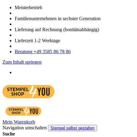
Meister­betrieb
Familien­unter­nehmen in sechster Gene­ration
Lieferung auf Rech­nung
(bonitätsabhängig)
Liefer­zeit
1-2
Werk­tage
Bera­tung +49 3585 86 78 86
Zum Inhalt springen
Mein Warenkorb
Navigation umschalten
Stempel selbst gestalten
Suche