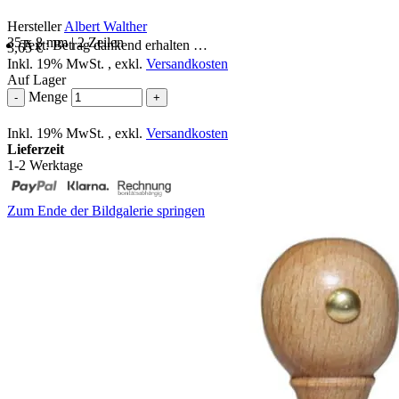
Hersteller
Albert Walther
35 x 8 mm | 2 Zeilen
Text: Betrag dankend erhalten …
3,65 €
Inkl. 19% MwSt.
,
exkl.
Versandkosten
Auf Lager
Menge
-
+
Inkl. 19% MwSt.
,
exkl.
Versandkosten
Lieferzeit
1-2 Werktage
Zum Ende der Bildgalerie springen