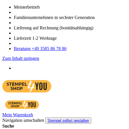
Meister­betrieb
Familien­unter­nehmen in sechster Gene­ration
Lieferung auf Rech­nung
(bonitätsabhängig)
Liefer­zeit
1-2
Werk­tage
Bera­tung +49 3585 86 78 86
Zum Inhalt springen
Mein Warenkorb
Navigation umschalten
Stempel selbst gestalten
Suche