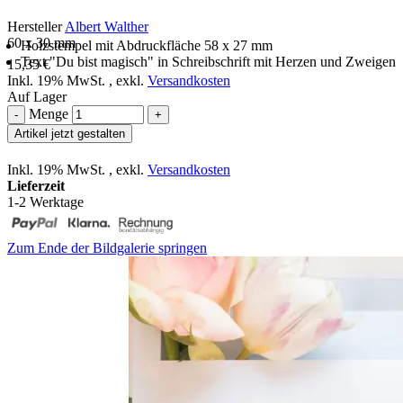
Hersteller
Albert Walther
60 x 30 mm
Holzstempel mit Abdruckfläche 58 x 27 mm
Text "Du bist magisch" in Schreibschrift mit Herzen und Zweigen
15,35 €
Inkl. 19% MwSt.
,
exkl.
Versandkosten
Auf Lager
Menge
-
+
Artikel jetzt gestalten
Inkl. 19% MwSt.
,
exkl.
Versandkosten
Lieferzeit
1-2 Werktage
Zum Ende der Bildgalerie springen