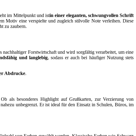
eht im Mittelpunkt und ist
in einer eleganten, schwungvollen Schrift
 Motiv eine verspielte und zugleich stilvolle Note verleihen. Diese
ht zu zaubern.
 nachhaltiger Forstwirtschaft und wird sorgfältig verarbeitet, um eine
ndsfähig und langlebig
, sodass er auch bei häufiger Nutzung stets
der Abdrucke
.
 Ob als besonderes Highlight auf Grußkarten, zur Verzierung von
ahezu unbegrenzt. Er ist ideal für den Einsatz in Schulen, Büros, im
 Vielzahl von Farben gewählt werden. Klassische Farben wie Schwarz