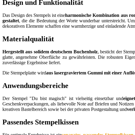
Design und Funktionalität
Das Design des Stempels ist eine
harmonische Kombination aus ro
gestaltet
, die die Bedeutung der Worte wunderbar unterstreicht. Umg
dekorativen Elemente schaffen eine warmherzige und einladende Atmos
Materialqualität
Hergestellt aus solidem deutschem Buchenholz
, besticht der Stem
glatte, angenehme Oberfläche zu gewährleisten. Die robusten Eig
zuverlässige Ergebnisse liefert.
Die Stempelplatte wird
aus lasergraviertem Gummi mit einer Auflös
Anwendungsbereiche
Der Stempel "Du bist magisch" ist vielseitig einsetzbar und
eigne
Geschenkverpackungen, als liebevolle Note auf Briefen und Notizen o
kreativen Bastelbereich sowie bei der privaten Postgestaltung und
ver
Passendes Stempelkissen
Für optimale Ergebnisse ist ein
separates, passendes Stempelkissen