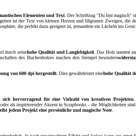
mantischen Elementen und Text
. Der Schriftzug "Du bist magisch" st
eben ist der Text von kleinen Herzen und filigranen Zweigen, die dem
phäre, die perfekt dazu geeignet ist, jemandem ein Lächeln ins Gesic
pel durch seine
hohe Qualität und Langlebigkeit
. Das Holz stammt aus
enschaften des Buchenholzes machen den Stempel besonders
widersta
ung von 600 dpi hergestellt
. Dies gewährleistet eine
hohe Qualität 
t sich hervorragend für eine Vielzahl von kreativen Projekten
.
der als inspirierender Akzent in Scrapbooks – die Möglichkeiten sind n
leiht jedem Projekt eine persönliche und magische Note
.
erforderlich. Je nach gewünschtem Effekt und Anlass kann aus einer