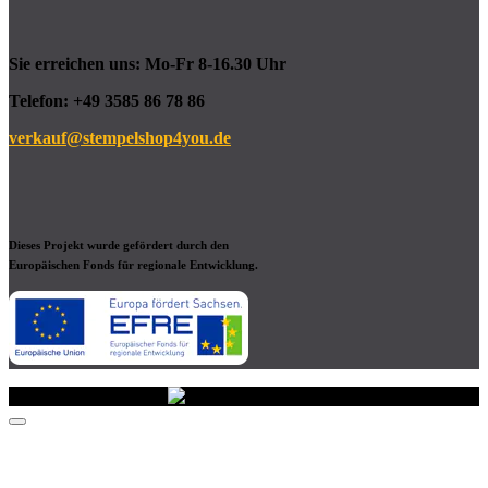
Sie erreichen uns: Mo-Fr 8-16.30 Uhr
Telefon:
+49 3585 86 78 86
verkauf@stempelshop4you.de
Dieses Projekt wurde gefördert durch den
Europäischen Fonds für regionale Entwicklung.