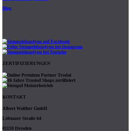
Blog
ZERTIFIZIERUNGEN
KONTAKT
Albert Walther GmbH
Löbtauer Straße 64
01159 Dresden