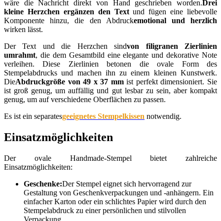
wäre die Nachricht direkt von Hand geschrieben worden.
Drei
kleine Herzchen ergänzen den Text
und fügen eine liebevolle
Komponente hinzu, die den Abdruck
emotional und herzlich
wirken lässt.
Der Text und die Herzchen sind
von filigranen Zierlinien
umrahmt
, die dem Gesamtbild eine elegante und dekorative Note
verleihen. Diese Zierlinien betonen die ovale Form des
Stempelabdrucks und machen ihn zu einem kleinen Kunstwerk.
Die
Abdruckgröße von 49 x 37 mm
ist perfekt dimensioniert. Sie
ist groß genug, um auffällig und gut lesbar zu sein, aber kompakt
genug, um auf verschiedene Oberflächen zu passen.
Es ist ein separates
geeignetes Stempelkissen
notwendig.
Einsatzmöglichkeiten
Der ovale Handmade-Stempel bietet zahlreiche
Einsatzmöglichkeiten:
Geschenke:
Der Stempel eignet sich hervorragend zur
Gestaltung von Geschenkverpackungen und -anhängern. Ein
einfacher Karton oder ein schlichtes Papier wird durch den
Stempelabdruck zu einer persönlichen und stilvollen
Verpackung.