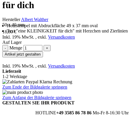
für dich
Hersteller
Albert Walther
50 x 40 mm
Holzstempel mit Abdruckfläche 49 x 37 mm oval
Text "eine KLEINIGKEIT für dich" mit Herzchen und Zierlinien
18,00 €
Inkl. 19% MwSt.
,
exkl.
Versandkosten
Auf Lager
Menge
-
+
Artikel jetzt gestalten
Inkl. 19% MwSt.
,
exkl.
Versandkosten
Lieferzeit
1-2 Werktage
Zum Ende der Bildgalerie springen
Zum Anfang der Bildgalerie springen
GESTALTEN SIE IHR PRODUKT
HOTLINE
+49 3585 86 78 86
Mo-Fr 8-16:30 Uhr