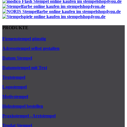
PRODUKTE
Firmenstempel günstig
Adressstempel selbst gestalten
Datum Stempel
Datumstempel mit Text
Textstempel
Logostempel
Motivstempel
Holzstempel bestellen
Praxisstempel - Arztstempel
Trodat Stempel