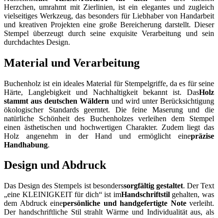
Herzchen, umrahmt mit Zierlinien, ist ein elegantes und zugleich
vielseitiges Werkzeug, das besonders für Liebhaber von Handarbeit
und kreativen Projekten eine große Bereicherung darstellt. Dieser
Stempel überzeugt durch seine exquisite Verarbeitung und sein
durchdachtes Design.
Material und Verarbeitung
Buchenholz ist ein ideales Material für Stempelgriffe, da es für seine
Härte, Langlebigkeit und Nachhaltigkeit bekannt ist. Das
Holz
stammt aus deutschen Wäldern
und wird unter Berücksichtigung
ökologischer Standards geerntet. Die feine Maserung und die
natürliche Schönheit des Buchenholzes verleihen dem Stempel
einen ästhetischen und hochwertigen Charakter. Zudem liegt das
Holz angenehm in der Hand und ermöglicht eine
präzise
Handhabung
.
Design und Abdruck
Das Design des Stempels ist besonders
sorgfältig gestaltet
. Der Text
„eine KLEINIGKEIT für dich“ ist im
Handschriftstil
gehalten, was
dem Abdruck eine
persönliche und handgefertigte Note
verleiht.
Der handschriftliche Stil strahlt Wärme und Individualität aus, als