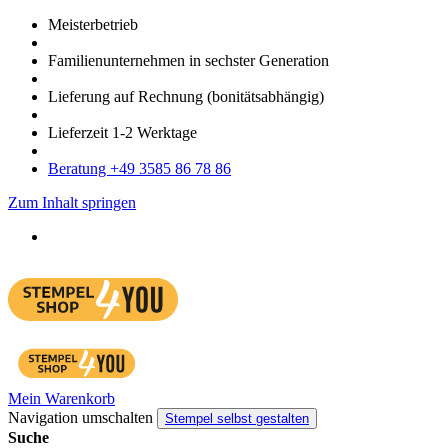
Meister­betrieb
Familien­unter­nehmen in sechster Gene­ration
Lieferung auf Rech­nung
(bonitätsabhängig)
Liefer­zeit
1-2
Werk­tage
Bera­tung +49 3585 86 78 86
Zum Inhalt springen
Mein Warenkorb
Navigation umschalten
Stempel selbst gestalten
Suche