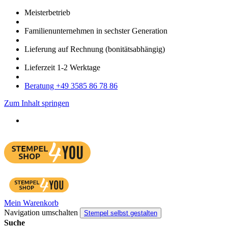
Meister­betrieb
Familien­unter­nehmen in sechster Gene­ration
Lieferung auf Rech­nung
(bonitätsabhängig)
Liefer­zeit
1-2
Werk­tage
Bera­tung +49 3585 86 78 86
Zum Inhalt springen
Mein Warenkorb
Navigation umschalten
Stempel selbst gestalten
Suche