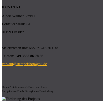
KONTAKT
Albert Walther GmbH
Löbtauer Straße 64
01159 Dresden
Sie erreichen uns: Mo-Fr 8-16.30 Uhr
Telefon:
+49 3585 86 78 86
verkauf@stempelshop4you.de
Dieses Projekt wurde gefördert durch den
Europäischen Fonds für regionale Entwicklung.