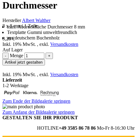
Durchmesser
Hersteller
Albert Walther
8 x 8 mm | 1 Zeile
max. Abdruckfläche Durchmesser 8 mm
Textplatte Gummi umweltfreundlich
aus deutschem Buchenholz
8,20 €
Inkl. 19% MwSt.
,
exkl.
Versandkosten
Auf Lager
Menge
-
+
Artikel jetzt gestalten
Inkl. 19% MwSt.
,
exkl.
Versandkosten
Lieferzeit
1-2 Werktage
Zum Ende der Bildgalerie springen
Zum Anfang der Bildgalerie springen
GESTALTEN SIE IHR PRODUKT
HOTLINE
+49 3585 86 78 86
Mo-Fr 8-16:30 Uhr