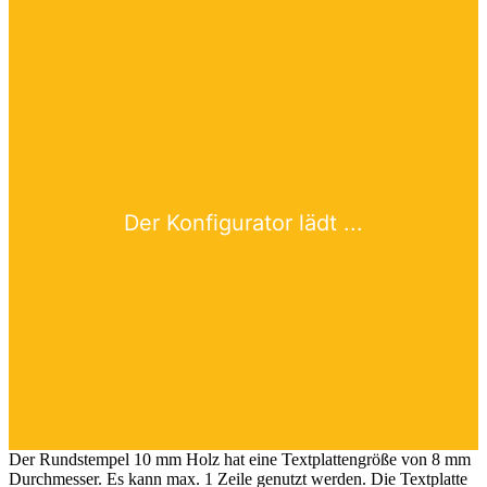
Der Rundstempel 10 mm Holz hat eine Textplattengröße von 8 mm
Durchmesser. Es kann max. 1 Zeile genutzt werden. Die Textplatte