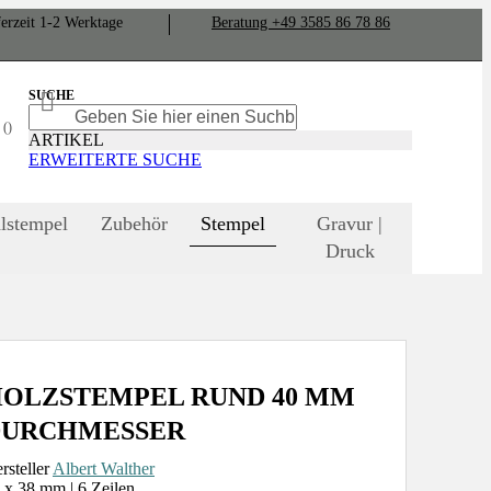
er­zeit
1-2
Werk­tage
Bera­tung +49 3585 86 78 86
SUCHE
SUCHE
SUCHE
N
ARTIKEL
ERWEITERTE SUCHE
lstempel
Zubehör
Stempel
Gravur |
Druck
OLZSTEMPEL RUND 40 MM
DURCHMESSER
rsteller
Albert Walther
 x 38 mm | 6 Zeilen