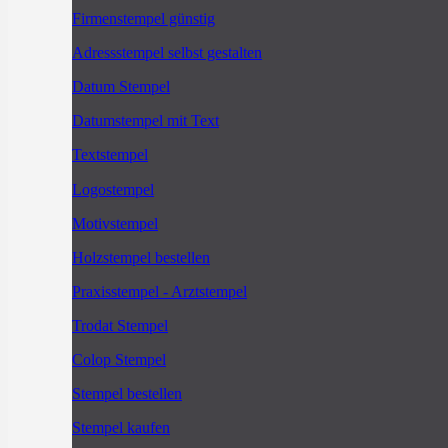
Firmenstempel günstig
Adressstempel selbst gestalten
Datum Stempel
Datumstempel mit Text
Textstempel
Logostempel
Motivstempel
Holzstempel bestellen
Praxisstempel - Arztstempel
Trodat Stempel
Colop Stempel
Stempel bestellen
Stempel kaufen