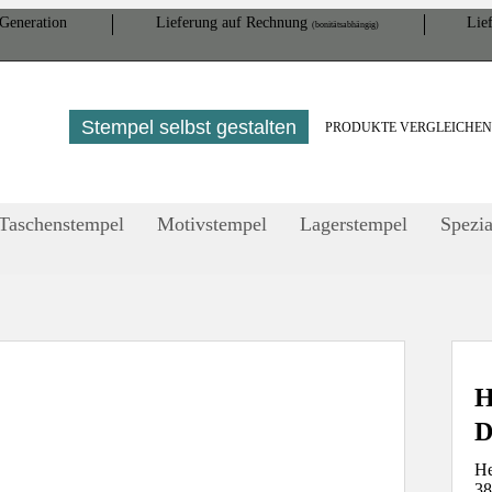
Gene­ration
Lieferung auf Rech­nung
Lief
(bonitätsabhängig)
Stempel selbst gestalten
PRODUKTE VERGLEICHE
Taschenstempel
Motivstempel
Lagerstempel
Spezia
H
He
38