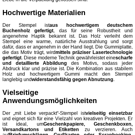
Hochwertige Materialien
Der Stempel ist
aus hochwertigem deutschem
Buchenholz gefertigt
, das für seine Robustheit und
angenehme Haptik bekannt ist. Das Holz verleiht dem
Stempel eine warme, natürliche Ausstrahlung und sorgt
dafür, dass er angenehm in der Hand liegt. Die Gummiplatte,
die das Motiv trägt, wird
mittels präziser Lasertechnologie
gefertigt
. Diese moderne Technik gewährleistet eine
scharfe
und detaillierte Abbildung
des Motivs, sodass jeder
Abdruck klar und präzise ist. Die Kombination aus stabilem
Holz und hochwertigem Gummi macht den Stempel
langlebig und
widerstandsfähig gegen Abnutzung
.
Vielseitige
Anwendungsmöglichkeiten
Der „mit Liebe verpackt“-Stempel ist
vielseitig einsetzbar
und eignet sich für eine Vielzahl von kreativen Projekten. Er
ist ideal, um
Geschenkpapiere, Geschenkboxen,
Versandkartons und Etiketten
zu verzieren. Auch
auf
Briefumschlägen, Grußkarten oder Scrapbooking-