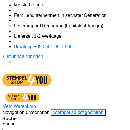
Meister­betrieb
Familien­unter­nehmen in sechster Gene­ration
Lieferung auf Rech­nung
(bonitätsabhängig)
Liefer­zeit
1-2
Werk­tage
Bera­tung +49 3585 86 78 86
Zum Inhalt springen
Mein Warenkorb
Navigation umschalten
Stempel selbst gestalten
Suche
Suche