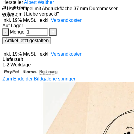
Hersteller
Albert Walther
40 x 40 mm
Holzstempel mit Abdruckfläche 37 mm Durchmesser
Text "mit Liebe verpackt"
20,65 €
Inkl. 19% MwSt.
,
exkl.
Versandkosten
Auf Lager
-
Menge
+
Artikel jetzt gestalten
Inkl. 19% MwSt.
,
exkl.
Versandkosten
Lieferzeit
1-2 Werktage
Zum Ende der Bildgalerie springen