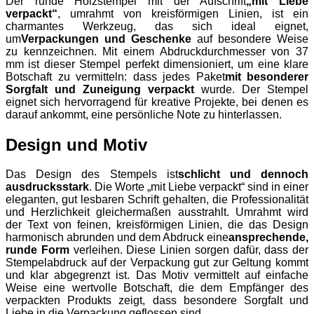
Der runde Holzstempel mit der Aufschrift
„mit Liebe
verpackt“
, umrahmt von kreisförmigen Linien, ist ein
charmantes Werkzeug, das sich ideal eignet,
um
Verpackungen und Geschenke
auf besondere Weise
zu kennzeichnen. Mit einem Abdruckdurchmesser von 37
mm ist dieser Stempel perfekt dimensioniert, um eine klare
Botschaft zu vermitteln: dass jedes Paket
mit besonderer
Sorgfalt und Zuneigung verpackt
wurde. Der Stempel
eignet sich hervorragend für kreative Projekte, bei denen es
darauf ankommt, eine persönliche Note zu hinterlassen.
Design und Motiv
Das Design des Stempels ist
schlicht und dennoch
ausdrucksstark
. Die Worte „mit Liebe verpackt“ sind in einer
eleganten, gut lesbaren Schrift gehalten, die Professionalität
und Herzlichkeit gleichermaßen ausstrahlt. Umrahmt wird
der Text von feinen, kreisförmigen Linien, die das Design
harmonisch abrunden und dem Abdruck eine
ansprechende,
runde Form
verleihen. Diese Linien sorgen dafür, dass der
Stempelabdruck auf der Verpackung gut zur Geltung kommt
und klar abgegrenzt ist. Das Motiv vermittelt auf einfache
Weise eine wertvolle Botschaft, die dem Empfänger des
verpackten Produkts zeigt, dass besondere Sorgfalt und
Liebe in die Verpackung geflossen sind.