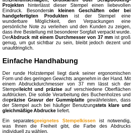
Projekten
hinterlässt dieser Stempel einen liebevollen
Eindruck. Besonders
in kleinen Geschäften oder bei
handgefertigten Produkten
ist der Stempel eine
wunderbare Möglichkeit, den Verpackungen eine
persönliche Note zu verleihen und den Kunden zu zeigen,
dass ihre Bestellung mit besonderer Sorgfalt verpackt wurde.
Der
Abdruck mit einem Durchmesser von 37 mm
ist groß
genug, um gut sichtbar zu sein, bleibt jedoch dezent und
unaufdringlich.
Einfache Handhabung
Der runde Holzstempel liegt dank seiner ergonomischen
Form und des geringen Gewichts angenehm in der Hand. Mit
einem Abdruckdurchmesser von 37 mm lässt sich der
Stempel
leicht und präzise
auf verschiedene Oberflächen
aufdrücken. Die solide Verarbeitung des Buchenholzes und
die
präzise Gravur der Gummiplatte
gewährleisten, dass
der Stempel auch bei häufiger Benutzung
stets klare und
gleichmäßige Abdrucke
liefert.
Ein separates
geeignetes Stempelkissen
ist notwendig,
was Ihnen die Freiheit gibt, die Farbe des Abdrucks
individuell zu wählen.