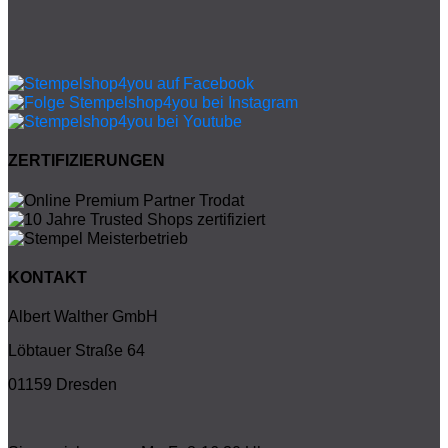
ZERTIFIZIERUNGEN
KONTAKT
Albert Walther GmbH
Löbtauer Straße 64
01159 Dresden