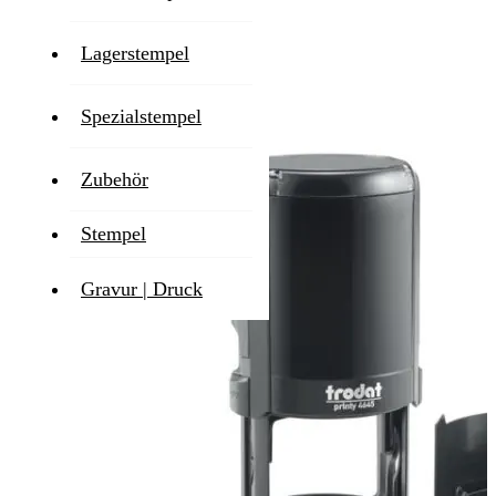
Lieferzeit
1-2 Werktage
Lagerstempel
Zum Ende der Bildgalerie springen
Spezialstempel
Zubehör
Stempel
Gravur | Druck