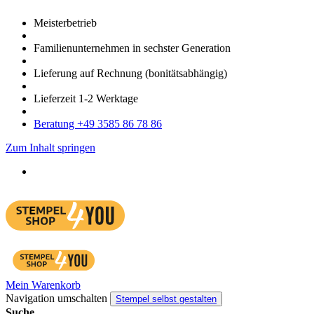
Meister­betrieb
Familien­unter­nehmen in sechster Gene­ration
Lieferung auf Rech­nung
(bonitätsabhängig)
Liefer­zeit
1-2
Werk­tage
Bera­tung +49 3585 86 78 86
Zum Inhalt springen
Mein Warenkorb
Navigation umschalten
Stempel selbst gestalten
Suche