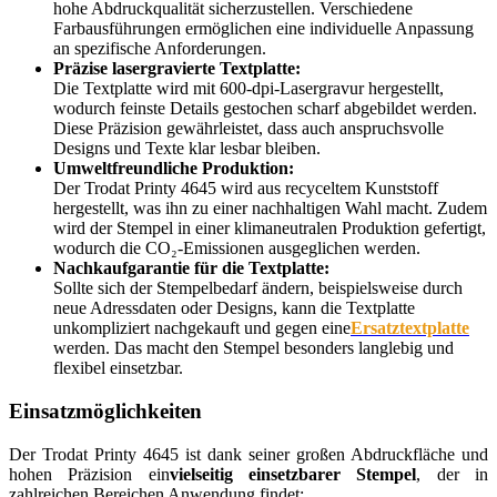
hohe Abdruckqualität sicherzustellen. Verschiedene
Farbausführungen ermöglichen eine individuelle Anpassung
an spezifische Anforderungen.
Präzise lasergravierte Textplatte:
Die Textplatte wird mit 600-dpi-Lasergravur hergestellt,
wodurch feinste Details gestochen scharf abgebildet werden.
Diese Präzision gewährleistet, dass auch anspruchsvolle
Designs und Texte klar lesbar bleiben.
Umweltfreundliche Produktion:
Der Trodat Printy 4645 wird aus recyceltem Kunststoff
hergestellt, was ihn zu einer nachhaltigen Wahl macht. Zudem
wird der Stempel in einer klimaneutralen Produktion gefertigt,
wodurch die CO₂-Emissionen ausgeglichen werden.
Nachkaufgarantie für die Textplatte:
Sollte sich der Stempelbedarf ändern, beispielsweise durch
neue Adressdaten oder Designs, kann die Textplatte
unkompliziert nachgekauft und gegen eine
Ersatztextplatte
werden. Das macht den Stempel besonders langlebig und
flexibel einsetzbar.
Einsatzmöglichkeiten
Der Trodat Printy 4645 ist dank seiner großen Abdruckfläche und
hohen Präzision ein
vielseitig einsetzbarer Stempel
, der in
zahlreichen Bereichen Anwendung findet: