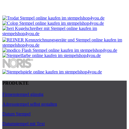
PRODUKTE
Firmenstempel günstig
Adressstempel selbst gestalten
Datum Stempel
Datumstempel mit Text