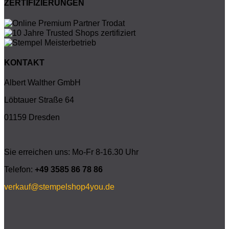
ZERTIFIZIERUNGEN
KONTAKT
Albert Walther GmbH
Löbtauer Straße 64
01159 Dresden
Sie erreichen uns: Mo-Fr 8-16.30 Uhr
Telefon:
+49 3585 86 78 86
verkauf@stempelshop4you.de