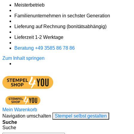
Meister­betrieb
Familien­unter­nehmen in sechster Gene­ration
Lieferung auf Rech­nung
(bonitätsabhängig)
Liefer­zeit
1-2
Werk­tage
Bera­tung +49 3585 86 78 86
Zum Inhalt springen
Mein Warenkorb
Navigation umschalten
Stempel selbst gestalten
Suche
Suche