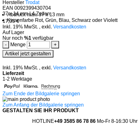
Hersteller
Trodat
EAN 0092399430704
37 x 14 mm | 4 Zeilen
Abdruck max. 37 x 13 mm
Kissenfarbe Rot, Grün, Blau, Schwarz oder Violett
17,05 €
Inkl. 19% MwSt.
,
exkl.
Versandkosten
Auf Lager
Nur noch
%1
verfügbar
-
Menge
+
Artikel jetzt gestalten
Inkl. 19% MwSt.
,
exkl.
Versandkosten
Lieferzeit
1-2 Werktage
Zum Ende der Bildgalerie springen
Zum Anfang der Bildgalerie springen
GESTALTEN SIE IHR PRODUKT
HOTLINE
+49 3585 86 78 86
Mo-Fr 8-16:30 Uhr