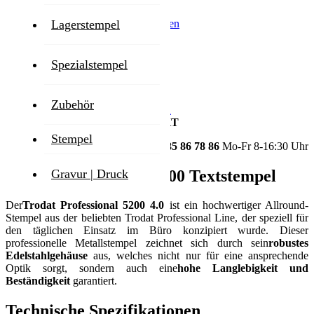
Inkl. 19% MwSt.
,
exkl.
Versandkosten
Lagerstempel
Lieferzeit
1-2 Werktage
Spezialstempel
Zum Ende der Bildgalerie springen
Zubehör
Zum Anfang der Bildgalerie springen
GESTALTEN SIE IHR PRODUKT
Stempel
HOTLINE
+49 3585 86 78 86
Mo-Fr 8-16:30 Uhr
Trodat Professional 5200 Textstempel
Gravur | Druck
Der
Trodat Professional 5200 4.0
ist ein hochwertiger Allround-
Stempel aus der beliebten Trodat Professional Line, der speziell für
den täglichen Einsatz im Büro konzipiert wurde. Dieser
professionelle Metallstempel zeichnet sich durch sein
robustes
Edelstahlgehäuse
aus, welches nicht nur für eine ansprechende
Optik sorgt, sondern auch eine
hohe Langlebigkeit und
Beständigkeit
garantiert.
Technische Spezifikationen