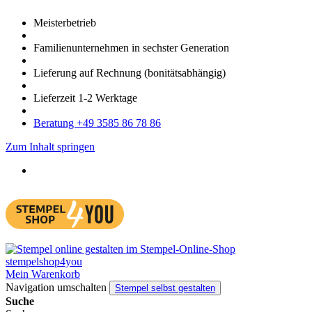
Meister­betrieb
Familien­unter­nehmen in sechster Gene­ration
Lieferung auf Rech­nung
(bonitätsabhängig)
Liefer­zeit
1-2
Werk­tage
Bera­tung +49 3585 86 78 86
Zum Inhalt springen
Mein Warenkorb
Navigation umschalten
Stempel selbst gestalten
Suche