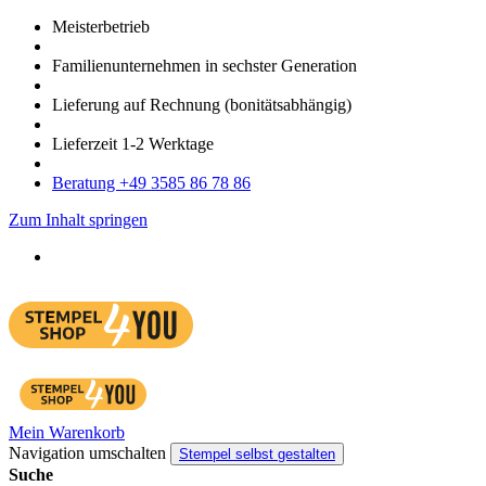
Meister­betrieb
Familien­unter­nehmen in sechster Gene­ration
Lieferung auf Rech­nung
(bonitätsabhängig)
Liefer­zeit
1-2
Werk­tage
Bera­tung +49 3585 86 78 86
Zum Inhalt springen
Mein Warenkorb
Navigation umschalten
Stempel selbst gestalten
Suche