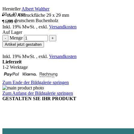
Hersteller
Albert Walther
60 x 40 mm
max. Abdruckfläche 29 x 29 mm
aus deutschem Buchenholz
16,99 €
Inkl. 19% MwSt.
,
exkl.
Versandkosten
Auf Lager
Menge
-
+
Artikel jetzt gestalten
Inkl. 19% MwSt.
,
exkl.
Versandkosten
Lieferzeit
1-2 Werktage
Zum Ende der Bildgalerie springen
Zum Anfang der Bildgalerie springen
GESTALTEN SIE IHR PRODUKT