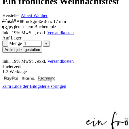
Ein fröhliches Weihnachtsfest
Hersteller
Albert Walther
47 x 18 mm
max. Abdruckgröße 46 x 17 mm
aus deutschem Buchenholz
13,15 €
Inkl. 19% MwSt.
,
exkl.
Versandkosten
Auf Lager
Menge
-
+
Artikel jetzt gestalten
Inkl. 19% MwSt.
,
exkl.
Versandkosten
Lieferzeit
1-2 Werktage
Zum Ende der Bildgalerie springen