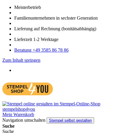
Meister­betrieb
Familien­unter­nehmen in sechster Gene­ration
Lieferung auf Rech­nung
(bonitätsabhängig)
Liefer­zeit
1-2
Werk­tage
Bera­tung +49 3585 86 78 86
Zum Inhalt springen
Mein Warenkorb
Navigation umschalten
Stempel selbst gestalten
Suche
Suche