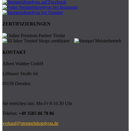
ZERTIFIZIERUNGEN
KONTAKT
Albert Walther GmbH
Löbtauer Straße 64
01159 Dresden
Sie erreichen uns: Mo-Fr 8-16.30 Uhr
Telefon:
+49 3585 86 78 86
verkauf@stempelshop4you.de