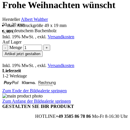
Frohe Weihnachten wünscht
Hersteller
Albert Walther
50 x 20 mm
max. Abdruckgröße 49 x 19 mm
aus deutschem Buchenholz
6,90 €
Inkl. 19% MwSt.
,
exkl.
Versandkosten
Auf Lager
Menge
-
+
Artikel jetzt gestalten
Inkl. 19% MwSt.
,
exkl.
Versandkosten
Lieferzeit
1-2 Werktage
Zum Ende der Bildgalerie springen
Zum Anfang der Bildgalerie springen
GESTALTEN SIE IHR PRODUKT
HOTLINE
+49 3585 86 78 86
Mo-Fr 8-16:30 Uhr