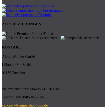
ZERTIFIZIERUNGEN
KONTAKT
Albert Walther GmbH
Löbtauer Straße 64
01159 Dresden
Sie erreichen uns: Mo-Fr 8-16.30 Uhr
Telefon:
+49 3585 86 78 86
verkauf@stempelshop4you.de