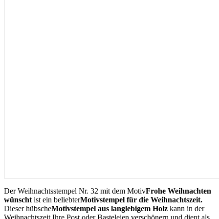
Der Weihnachtsstempel Nr. 32 mit dem Motiv
Frohe Weihnachten
wünscht
ist ein beliebter
Motivstempel für die Weihnachtszeit.
Dieser hübsche
Motivstempel aus langlebigem Holz
kann in der
Weihnachtszeit Ihre Post oder Basteleien verschönern und dient als