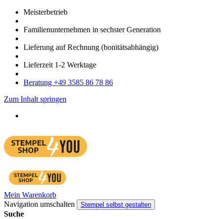
Meister­betrieb
Familien­unter­nehmen in sechster Gene­ration
Lieferung auf Rech­nung
(bonitätsabhängig)
Liefer­zeit
1-2
Werk­tage
Bera­tung +49 3585 86 78 86
Zum Inhalt springen
Mein Warenkorb
Navigation umschalten
Stempel selbst gestalten
Suche