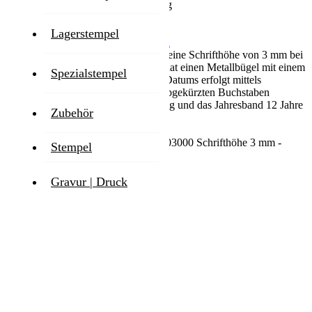
Zum Ende der Bildgalerie springen
Lagerstempel
Zum Anfang der Bildgalerie springen
Der Colop Datumstempel 03000 hat eine Schrifthöhe von 3 mm bei
einer Abdruckbreite von 20 mm. Er hat einen Metallbügel mit einem
Spezialstempel
Kunststoffgriff. Die Einstellung des Datums erfolgt mittels
Antriebsrädern. Der Monat wird in abgekürzten Buchstaben
angezeigt. Die Jahreszahl ist vierstellig und das Jahresband 12 Jahre
Zubehör
gültig.
Zubehör
für Colop Datumsstempel 03000 Schrifthöhe 3 mm -
Stempel
Bestellen Sie im nächsten Schritt
Für Sie ausgewählt
Gravur | Druck