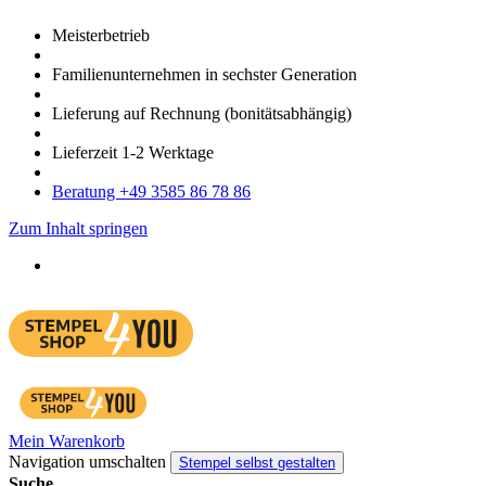
Meister­betrieb
Familien­unter­nehmen in sechster Gene­ration
Lieferung auf Rech­nung
(bonitätsabhängig)
Liefer­zeit
1-2
Werk­tage
Bera­tung +49 3585 86 78 86
Zum Inhalt springen
Mein Warenkorb
Navigation umschalten
Stempel selbst gestalten
Suche