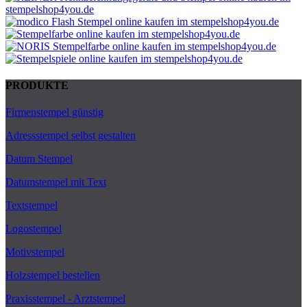
PRODUKTE
Firmenstempel günstig
Adressstempel selbst gestalten
Datum Stempel
Datumstempel mit Text
Textstempel
Logostempel
Motivstempel
Holzstempel bestellen
Praxisstempel - Arztstempel